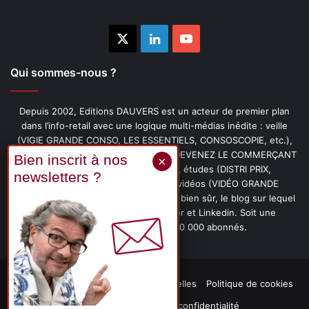
X
Linkedin
YouTube
Qui sommes-nous ?
Depuis 2002, Editions DAUVERS est un acteur de premier plan
dans l’info-retail avec une logique multi-médias inédite : veille
(VIGIE GRANDE CONSO, LES ESSENTIELS, CONSOSCOPIE, etc.),
livres (PENSER-CLIENT, IMAGE-PRIX, DEVENEZ LE COMMERÇANT
PRÉFÉRÉ DE VOS CLIENTS, etc.), études (DISTRI PRIX,
PROMOFLASH, DRIVE INSIGHTS), vidéos (VIDÉO GRANDE
CONSO), podcasts (CAFÉ CONSO) et, bien sûr, le blog sur lequel
vous êtes, ainsi que les fils Twitter et Linkedin. Soit une
communauté de plus de 150 000 abonnés.
Mentions légales
Données personnelles
Politique de cookies
Contact
Déclaration de confidentialité