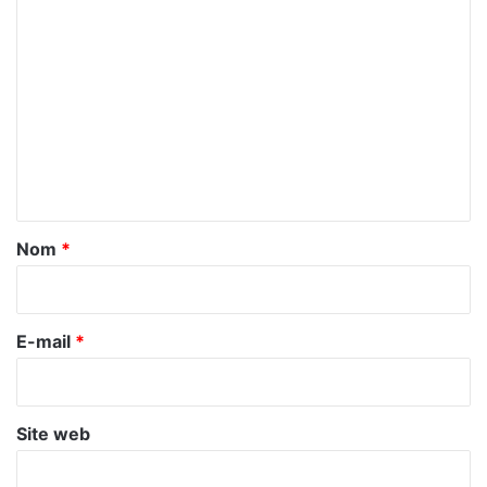
C
o
m
m
e
n
t
a
Nom
*
i
r
e
E-mail
*
*
Site web