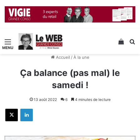
Menu
Voir v
R
Accueil
/
À la une
Ça balance (pas mal) le
samedi !
13 août 2022
6
4 minutes de lecture
X
Linkedin