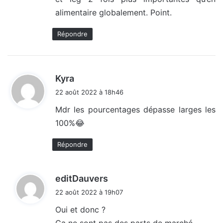
alimentaire globalement. Point.
Répondre
d
Kyra
i
22 août 2022 à 18h46
t
Mdr les pourcentages dépasse larges les
100%😂
:
Répondre
d
editDauvers
i
22 août 2022 à 19h07
t
Oui et donc ?
Ça ne sont pas des parts de marché.
: