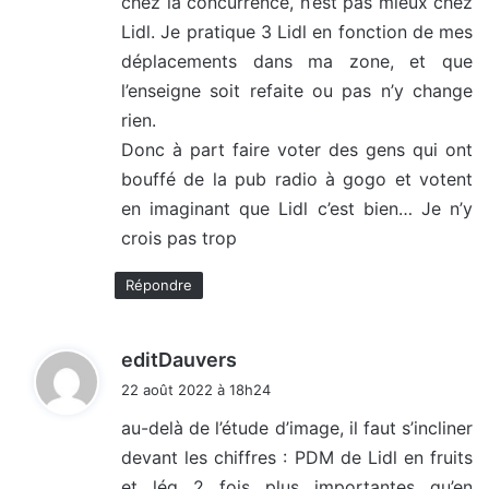
chez la concurrence, n’est pas mieux chez
Lidl. Je pratique 3 Lidl en fonction de mes
déplacements dans ma zone, et que
l’enseigne soit refaite ou pas n’y change
rien.
Donc à part faire voter des gens qui ont
bouffé de la pub radio à gogo et votent
en imaginant que Lidl c’est bien… Je n’y
crois pas trop
Répondre
d
editDauvers
i
22 août 2022 à 18h24
t
au-delà de l’étude d’image, il faut s’incliner
devant les chiffres : PDM de Lidl en fruits
:
et lég 2 fois plus importantes qu’en