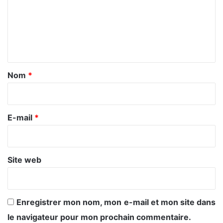
m
e
n
t
a
Nom
*
i
r
e
E-mail
*
*
Site web
Enregistrer mon nom, mon e-mail et mon site dans
le navigateur pour mon prochain commentaire.