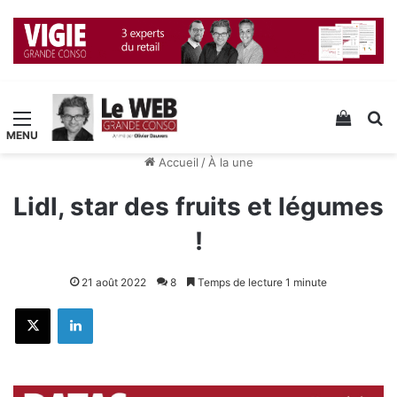
Menu
Voir v
R
Accueil
/
À la une
Lidl, star des fruits et légumes
!
21 août 2022
8
Temps de lecture 1 minute
X
Linkedin