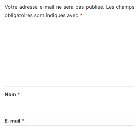
Votre adresse e-mail ne sera pas publiée.
Les champs
obligatoires sont indiqués avec
*
C
o
m
m
e
n
t
a
Nom
*
i
r
e
E-mail
*
*