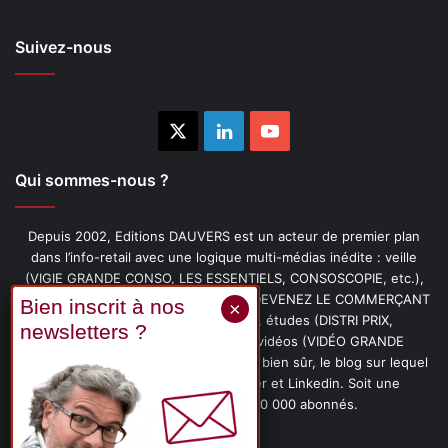
Suivez-nous
X
Linkedin
YouTube
Qui sommes-nous ?
Depuis 2002, Editions DAUVERS est un acteur de premier plan
dans l’info-retail avec une logique multi-médias inédite : veille
(VIGIE GRANDE CONSO, LES ESSENTIELS, CONSOSCOPIE, etc.),
livres (PENSER-CLIENT, IMAGE-PRIX, DEVENEZ LE COMMERÇANT
PRÉFÉRÉ DE VOS CLIENTS, etc.), études (DISTRI PRIX,
PROMOFLASH, DRIVE INSIGHTS), vidéos (VIDÉO GRANDE
CONSO), podcasts (CAFÉ CONSO) et, bien sûr, le blog sur lequel
vous êtes, ainsi que les fils Twitter et Linkedin. Soit une
communauté de plus de 150 000 abonnés.