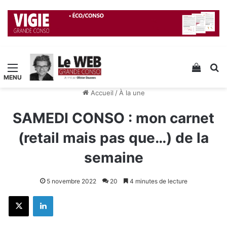
Menu
Voir v
R
Accueil
/
À la une
SAMEDI CONSO : mon carnet
(retail mais pas que…) de la
semaine
5 novembre 2022
20
4 minutes de lecture
X
Linkedin