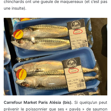
chinchards ont une gueule de maquereaux (et c’est pas
une insulte).
Carrefour Market Paris Alésia (bis).
Si quelqu’un peut
prévenir le poissonnier que ses « pavés » de saumon