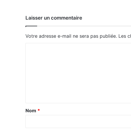
Laisser un commentaire
Votre adresse e-mail ne sera pas publiée.
Les c
C
o
m
m
e
n
t
a
Nom
*
i
r