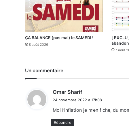
ÇA BALANCE (pas mal) le SAMEDI !
[ EXCLU 
abandonn
8 août 2026
7 août 
Un commentaire
d
Omar Sharif
i
24 novembre 2022 à 17h08
t
Moi l’inflation je m’en fiche, du 
:
Répondre