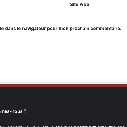
Site web
te dans le navigateur pour mon prochain commentaire.
mmes-nous ?
02, Editions DAUVERS est un acteur de premier plan dans l’info-retai