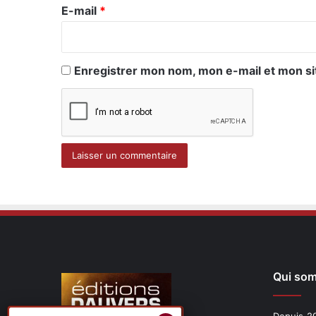
e
E-mail
*
*
Enregistrer mon nom, mon e-mail et mon si
Qui so
Depuis 20