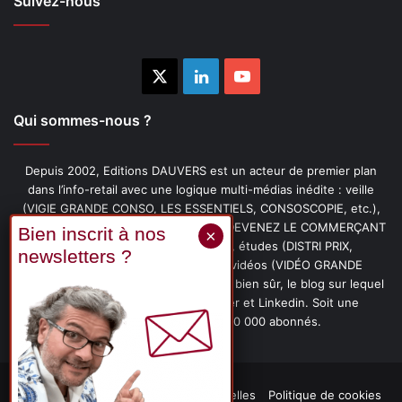
Suivez-nous
X
Linkedin
YouTube
Qui sommes-nous ?
Depuis 2002, Editions DAUVERS est un acteur de premier plan
dans l’info-retail avec une logique multi-médias inédite : veille
(VIGIE GRANDE CONSO, LES ESSENTIELS, CONSOSCOPIE, etc.),
livres (PENSER-CLIENT, IMAGE-PRIX, DEVENEZ LE COMMERÇANT
PRÉFÉRÉ DE VOS CLIENTS, etc.), études (DISTRI PRIX,
PROMOFLASH, DRIVE INSIGHTS), vidéos (VIDÉO GRANDE
CONSO), podcasts (CAFÉ CONSO) et, bien sûr, le blog sur lequel
vous êtes, ainsi que les fils Twitter et Linkedin. Soit une
communauté de plus de 150 000 abonnés.
Mentions légales
Données personnelles
Politique de cookies