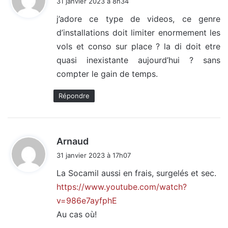
31 janvier 2023 à 8h34
t
j’adore ce type de videos, ce genre
d’installations doit limiter enormement les
:
vols et conso sur place ? la di doit etre
quasi inexistante aujourd’hui ? sans
compter le gain de temps.
Répondre
d
Arnaud
i
31 janvier 2023 à 17h07
t
La Socamil aussi en frais, surgelés et sec.
https://www.youtube.com/watch?
:
v=986e7ayfphE
Au cas où!