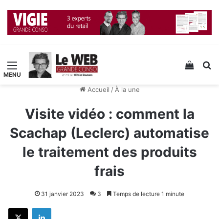
Menu
Voir v
R
Accueil
/
À la une
Visite vidéo : comment la
Scachap (Leclerc) automatise
le traitement des produits
frais
31 janvier 2023
3
Temps de lecture 1 minute
X
Linkedin