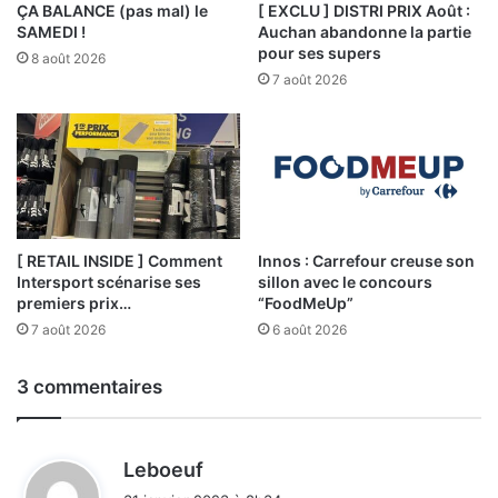
ÇA BALANCE (pas mal) le
[ EXCLU ] DISTRI PRIX Août :
SAMEDI !
Auchan abandonne la partie
pour ses supers
8 août 2026
7 août 2026
[ RETAIL INSIDE ] Comment
Innos : Carrefour creuse son
Intersport scénarise ses
sillon avec le concours
premiers prix…
“FoodMeUp”
7 août 2026
6 août 2026
3 commentaires
d
Leboeuf
i