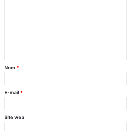
C
o
m
m
e
n
t
a
Nom
*
i
r
e
E-mail
*
*
Site web