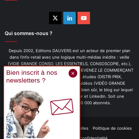
X
Linkedin
YouTube
Qui sommes-nous ?
Depuis 2002, Editions DAUVERS est un acteur de premier plan
dans l’info-retail avec une logique multi-médias inédite : veille
(VIGIE GRANDE CONSO, LES ESSENTIELS, CONSOSCOPIE, etc.),
livres (PENSER-CLIENT, IMAGE-PRIX, DEVENEZ LE COMMERÇANT
PRÉFÉRÉ DE VOS CLIENTS, etc.), études (DISTRI PRIX,
PROMOFLASH, DRIVE INSIGHTS), vidéos (VIDÉO GRANDE
CONSO), podcasts (CAFÉ CONSO) et, bien sûr, le blog sur lequel
vous êtes, ainsi que les fils Twitter et Linkedin. Soit une
communauté de plus de 150 000 abonnés.
Mentions légales
Données personnelles
Politique de cookies
Contact
Déclaration de confidentialité