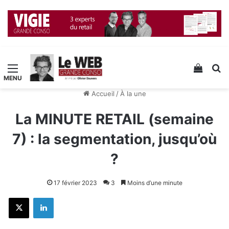
Menu
Voir v
R
Accueil
/
À la une
La MINUTE RETAIL (semaine
7) : la segmentation, jusqu’où
?
17 février 2023
3
Moins d’une minute
X
Linkedin