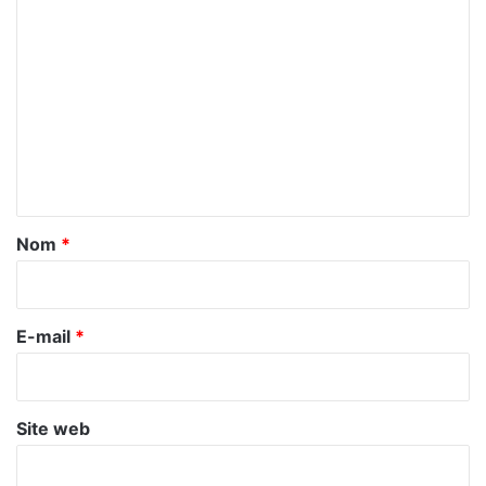
C
o
m
m
e
n
t
a
Nom
*
i
r
e
E-mail
*
*
Site web