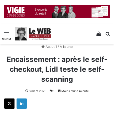
Menu
Voir v
R
Accueil
/
À la une
Encaissement : après le self-
checkout, Lidl teste le self-
scanning
6 mars 2023
9
Moins d’une minute
X
Linkedin