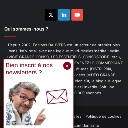
X
Linkedin
YouTube
Qui sommes-nous ?
Depuis 2002, Editions DAUVERS est un acteur de premier plan
dans l’info-retail avec une logique multi-médias inédite : veille
(VIGIE GRANDE CONSO, LES ESSENTIELS, CONSOSCOPIE, etc.),
livres (PENSER-CLIENT, IMAGE-PRIX, DEVENEZ LE COMMERÇANT
PRÉFÉRÉ DE VOS CLIENTS, etc.), études (DISTRI PRIX,
PROMOFLASH, DRIVE INSIGHTS), vidéos (VIDÉO GRANDE
CONSO), podcasts (CAFÉ CONSO) et, bien sûr, le blog sur lequel
vous êtes, ainsi que les fils Twitter et Linkedin. Soit une
communauté de plus de 150 000 abonnés.
Mentions légales
Données personnelles
Politique de cookies
Contact
Déclaration de confidentialité