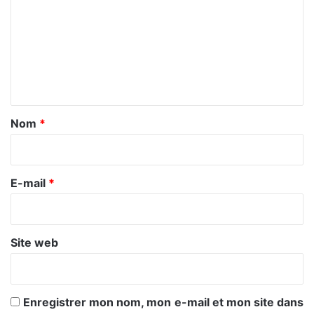
m
m
e
n
t
a
Nom
*
i
r
e
E-mail
*
*
Site web
Enregistrer mon nom, mon e-mail et mon site dans