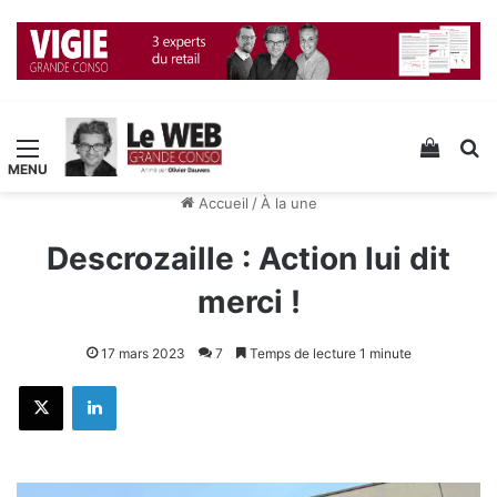
Menu
Voir v
R
Accueil
/
À la une
Descrozaille : Action lui dit
merci !
17 mars 2023
7
Temps de lecture 1 minute
X
Linkedin