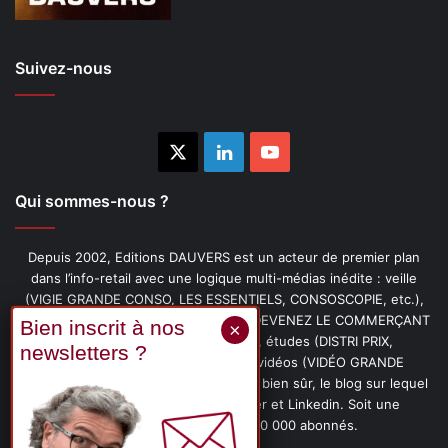
Suivez-nous
X
Linkedin
YouTube
Qui sommes-nous ?
Depuis 2002, Editions DAUVERS est un acteur de premier plan
dans l’info-retail avec une logique multi-médias inédite : veille
(VIGIE GRANDE CONSO, LES ESSENTIELS, CONSOSCOPIE, etc.),
livres (PENSER-CLIENT, IMAGE-PRIX, DEVENEZ LE COMMERÇANT
PRÉFÉRÉ DE VOS CLIENTS, etc.), études (DISTRI PRIX,
PROMOFLASH, DRIVE INSIGHTS), vidéos (VIDÉO GRANDE
CONSO), podcasts (CAFÉ CONSO) et, bien sûr, le blog sur lequel
vous êtes, ainsi que les fils Twitter et Linkedin. Soit une
communauté de plus de 150 000 abonnés.