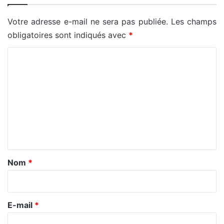
Votre adresse e-mail ne sera pas publiée.
Les champs
obligatoires sont indiqués avec
*
C
o
m
m
e
n
t
a
Nom
*
i
r
e
E-mail
*
*