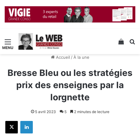
Menu
Voir v
R
Accueil
/
À la une
Bresse Bleu ou les stratégies
prix des enseignes par la
lorgnette
5 avril 2023
5
2 minutes de lecture
X
Linkedin