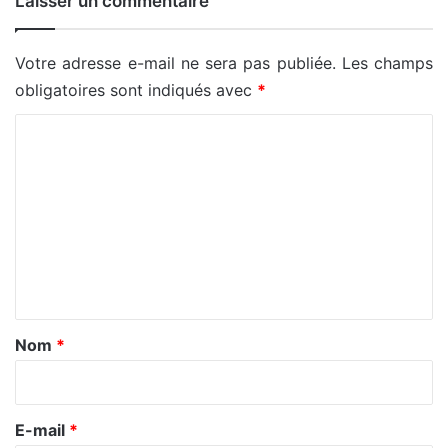
Laisser un commentaire
Votre adresse e-mail ne sera pas publiée.
Les champs
obligatoires sont indiqués avec
*
C
o
m
m
e
n
t
a
Nom
*
i
r
e
E-mail
*