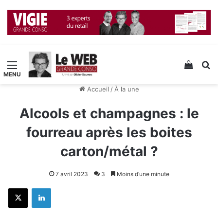
Menu
Voir v
R
Accueil
/
À la une
Alcools et champagnes : le
fourreau après les boites
carton/métal ?
7 avril 2023
3
Moins d’une minute
X
Linkedin