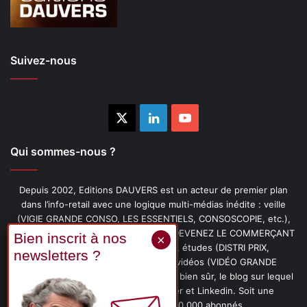
Suivez-nous
X
Linkedin
YouTube
Qui sommes-nous ?
Depuis 2002, Editions DAUVERS est un acteur de premier plan
dans l’info-retail avec une logique multi-médias inédite : veille
(VIGIE GRANDE CONSO, LES ESSENTIELS, CONSOSCOPIE, etc.),
livres (PENSER-CLIENT, IMAGE-PRIX, DEVENEZ LE COMMERÇANT
PRÉFÉRÉ DE VOS CLIENTS, etc.), études (DISTRI PRIX,
PROMOFLASH, DRIVE INSIGHTS), vidéos (VIDÉO GRANDE
CONSO), podcasts (CAFÉ CONSO) et, bien sûr, le blog sur lequel
vous êtes, ainsi que les fils Twitter et Linkedin. Soit une
communauté de plus de 150 000 abonnés.