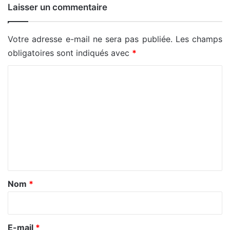
Laisser un commentaire
Votre adresse e-mail ne sera pas publiée.
Les champs
obligatoires sont indiqués avec
*
C
o
m
m
e
n
t
a
Nom
*
i
r
e
E-mail
*