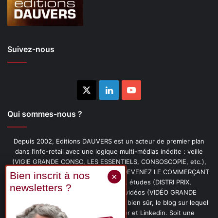
Suivez-nous
X
Linkedin
YouTube
Qui sommes-nous ?
Depuis 2002, Editions DAUVERS est un acteur de premier plan
dans l’info-retail avec une logique multi-médias inédite : veille
(VIGIE GRANDE CONSO, LES ESSENTIELS, CONSOSCOPIE, etc.),
livres (PENSER-CLIENT, IMAGE-PRIX, DEVENEZ LE COMMERÇANT
PRÉFÉRÉ DE VOS CLIENTS, etc.), études (DISTRI PRIX,
PROMOFLASH, DRIVE INSIGHTS), vidéos (VIDÉO GRANDE
CONSO), podcasts (CAFÉ CONSO) et, bien sûr, le blog sur lequel
vous êtes, ainsi que les fils Twitter et Linkedin. Soit une