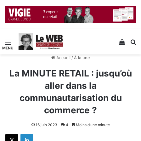
Menu
Voir v
R
Accueil
/
À la une
La MINUTE RETAIL : jusqu’où
aller dans la
communautarisation du
commerce ?
16 juin 2023
4
Moins d’une minute
X
Linkedin