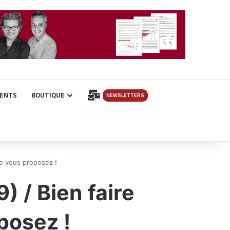
INSCRIPTION
ENTS
BOUTIQUE
NEWSLETTERS
e vous proposez !
 / Bien faire
posez !