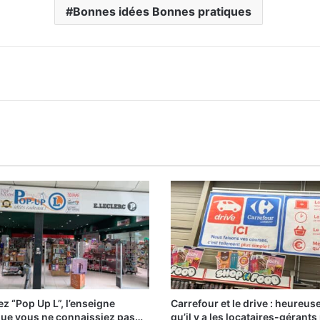
Bonnes idées Bonnes pratiques
z “Pop Up L”, l’enseigne
Carrefour et le drive : heureu
que vous ne connaissiez pas…
qu’il y a les locataires-gérants