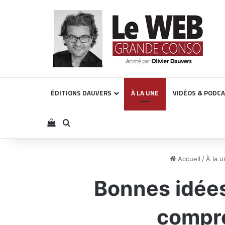
ÉDITIONS DAUVERS
À LA UNE
VIDÉOS & PODC
Voir votre panier
Rechercher
Accueil
/
À la u
Bonnes idées
compre