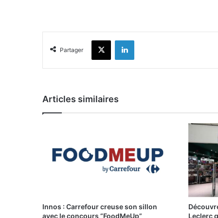
X
Linkedin
Partager
Articles similaires
Innos : Carrefour creuse son sillon
Découvre
avec le concours “FoodMeUp”
Leclerc 