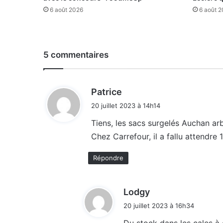
6 août 2026
6 août 
5 commentaires
d
Patrice
i
20 juillet 2023 à 14h14
t
Tiens, les sacs surgelés Auchan ar
Chez Carrefour, il a fallu attendre 
:
Répondre
d
Lodgy
i
20 juillet 2023 à 16h34
t