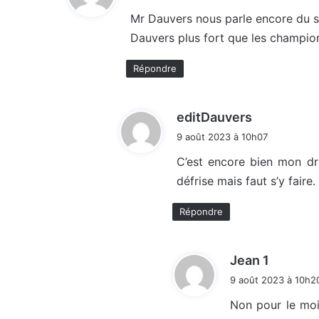
t
Mr Dauvers nous parle encore du s
Dauvers plus fort que les champion
:
Répondre
d
editDauvers
i
9 août 2023 à 10h07
t
C’est encore bien mon dro
défrise mais faut s’y faire.
:
Répondre
d
Jean 1
i
9 août 2023 à 10h2
t
Non pour le mois