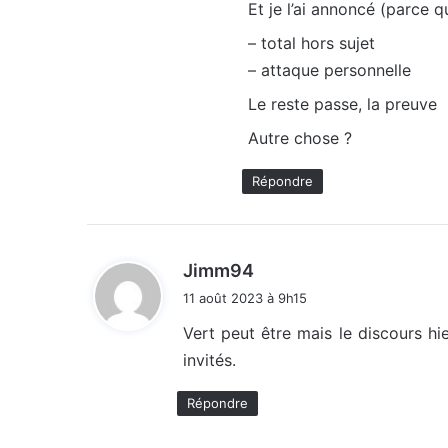
Et je l’ai annoncé (parce 
:
– total hors sujet
– attaque personnelle
Le reste passe, la preuve
Autre chose ?
Répondre
d
Jimm94
i
11 août 2023 à 9h15
t
Vert peut être mais le discours h
invités.
:
Répondre