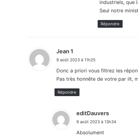
industriels, que
:
Seul notre minist
Répondre
d
Jean 1
i
9 août 2023 à 11h25
t
Donc a priori vous filtrez les répo
Pas très honnête de votre par ilt, 
:
Répondre
d
editDauvers
i
9 août 2023 à 13h34
t
Absolument