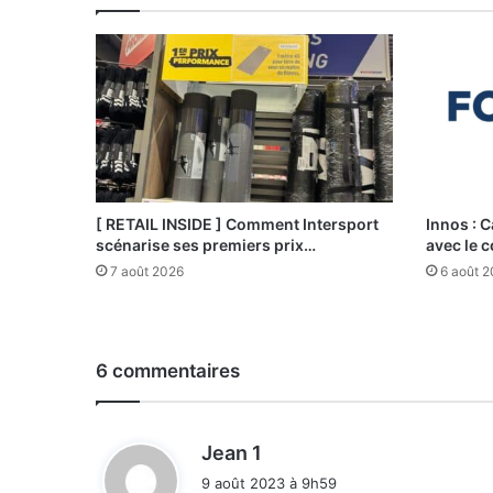
[ RETAIL INSIDE ] Comment Intersport
Innos : C
scénarise ses premiers prix…
avec le 
7 août 2026
6 août 
6 commentaires
d
Jean 1
i
9 août 2023 à 9h59