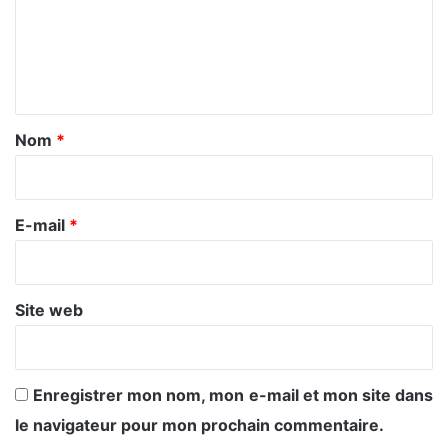
m
e
n
t
a
Nom
*
i
r
e
E-mail
*
*
Site web
Enregistrer mon nom, mon e-mail et mon site dans
le navigateur pour mon prochain commentaire.