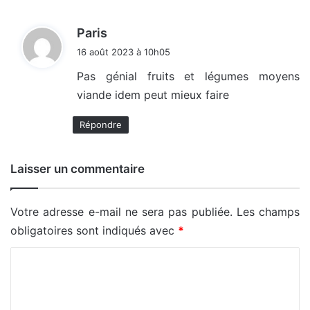
d
Paris
i
16 août 2023 à 10h05
t
Pas génial fruits et légumes moyens
viande idem peut mieux faire
:
Répondre
Laisser un commentaire
Votre adresse e-mail ne sera pas publiée.
Les champs
obligatoires sont indiqués avec
*
C
o
m