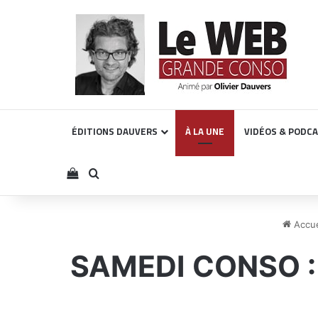
ÉDITIONS DAUVERS
À LA UNE
VIDÉOS & PODC
Voir votre panier
Rechercher
Accue
SAMEDI CONSO : m