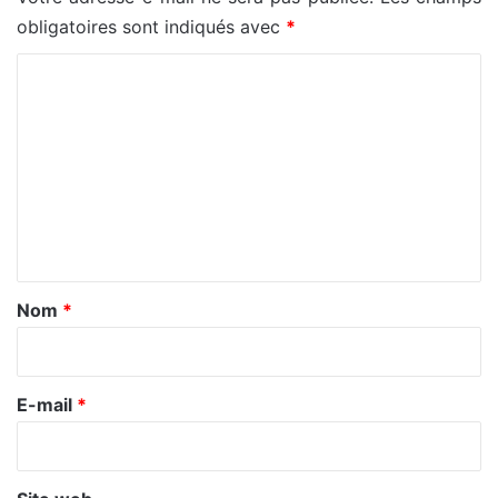
obligatoires sont indiqués avec
*
C
o
m
m
e
n
t
a
Nom
*
i
r
e
E-mail
*
*