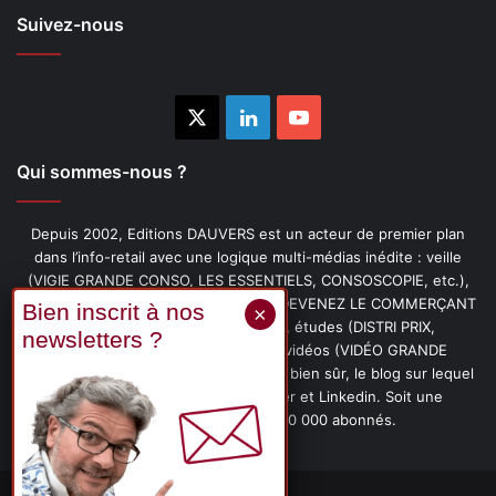
Suivez-nous
X
Linkedin
YouTube
Qui sommes-nous ?
Depuis 2002, Editions DAUVERS est un acteur de premier plan
dans l’info-retail avec une logique multi-médias inédite : veille
(VIGIE GRANDE CONSO, LES ESSENTIELS, CONSOSCOPIE, etc.),
livres (PENSER-CLIENT, IMAGE-PRIX, DEVENEZ LE COMMERÇANT
PRÉFÉRÉ DE VOS CLIENTS, etc.), études (DISTRI PRIX,
PROMOFLASH, DRIVE INSIGHTS), vidéos (VIDÉO GRANDE
CONSO), podcasts (CAFÉ CONSO) et, bien sûr, le blog sur lequel
vous êtes, ainsi que les fils Twitter et Linkedin. Soit une
communauté de plus de 150 000 abonnés.