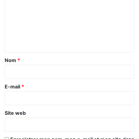
o
m
m
e
n
t
a
Nom
*
i
r
e
E-mail
*
*
Site web