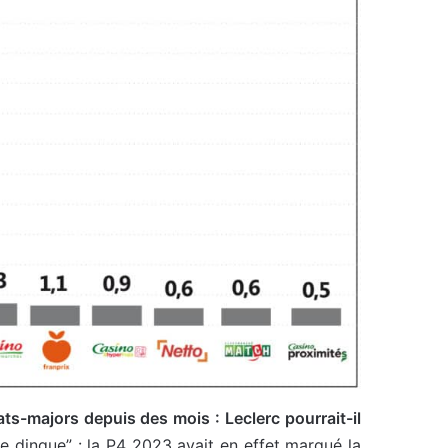
ts-majors depuis des mois : Leclerc pourrait-il
de dingue” : la P4 2023 avait en effet marqué la