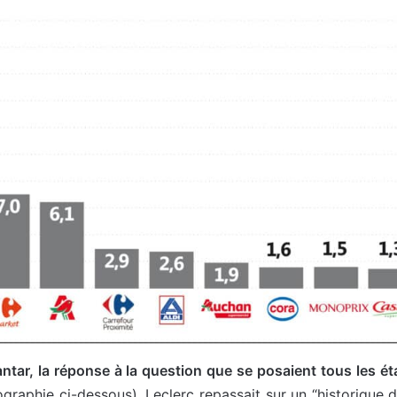
ntar, la réponse à la question que se posaient tous les éta
fographie ci-dessous), Leclerc repassait sur un “historique 