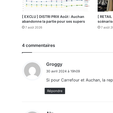
[ EXCLU ] DISTRI PRIX Août : Auchan
[ RETAIL
abandonne la partie pour ses supers
scénaris
7 août 2026
7 août 
4 commentaires
d
Groggy
i
30 avril 2024 à 19h09
t
Si pour Carrefour et Auchan, la rep
:
Répondre
d