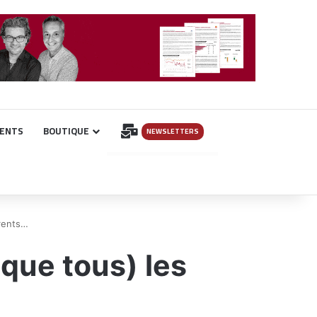
INSCRIPTION
ENTS
BOUTIQUE
NEWSLETTERS
rrents…
sque tous) les