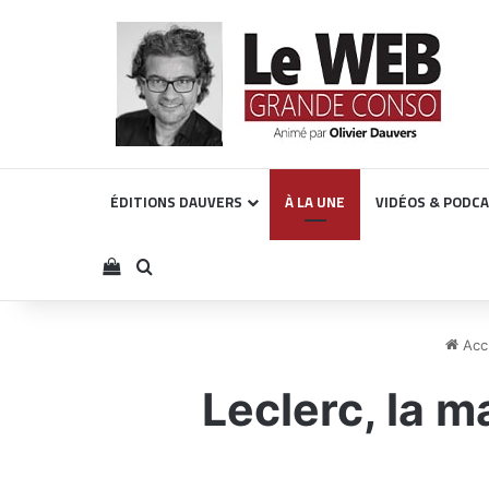
ÉDITIONS DAUVERS
À LA UNE
VIDÉOS & PODC
Voir votre panier
Rechercher
Accu
Leclerc, la m