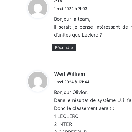
Alx
i
1 mai 2024 à 7h03
t
Bonjour la team,
Il serait je pense intéressant d
:
d’unités que Leclerc ?
Répondre
d
Weil William
i
1 mai 2024 à 12h44
t
Bonjour Olivier,
Dans le résultat de système U, il fa
:
Donc le classement serait :
1 LECLERC
2 INTER