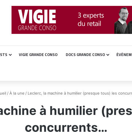
ASTS
VIGIE GRANDE CONSO
DOCS GRANDE CONSO
ÉVÉNEM
eil
/
À la une
/
Leclerc, la machine à humilier (presque tous) les concu
achine à humilier (pre
concurrents…