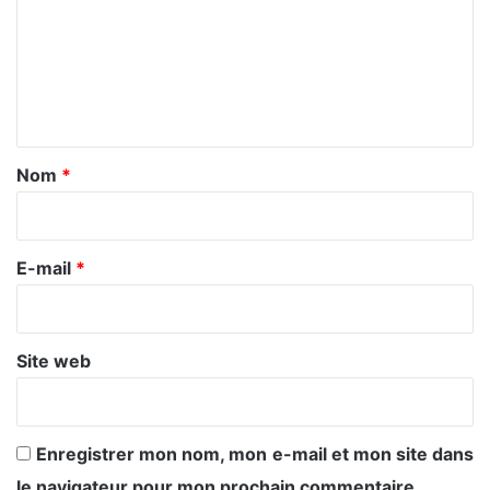
m
m
e
n
t
a
Nom
*
i
r
e
E-mail
*
*
Site web
Enregistrer mon nom, mon e-mail et mon site dans
le navigateur pour mon prochain commentaire.