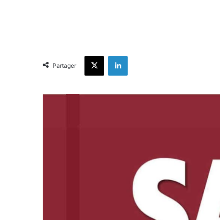
X
Linkedin
Partager