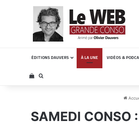
ÉDITIONS DAUVERS
À LA UNE
VIDÉOS & PODC
Voir votre panier
Rechercher
Accue
SAMEDI CONSO : m