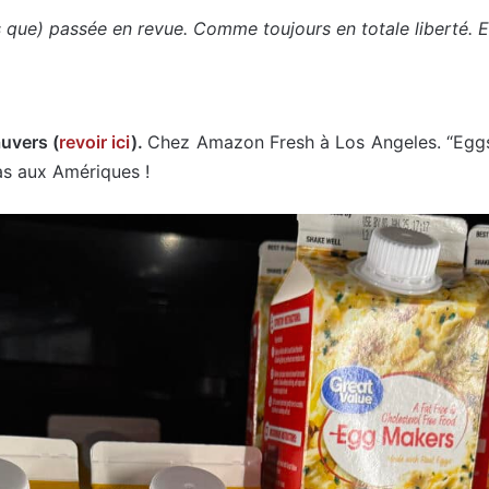
ue) passée en revue. Comme toujours en totale liberté. Et 
uvers (
revoir ici
).
Chez Amazon Fresh à Los Angeles. “Eggs
pas aux Amériques !