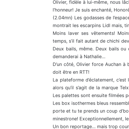
Olivier, fidèle à lui-même, nous l
l’honneur! Je suis enchanté, Hono
(2.04mn) Les godasses de l’espace!
montrait les escarpins Lidl mais, ti
Moins laver ses vêtements! Moins
temps, s’il fait autant de chichi de
Deux bails, même. Deux bails ou de
demanderai à Nathalie…
D’un côté, Olivier force Auchan à ba
doit être en RTT!
La plateforme d’éclatement, c’est l
alors qu’il s’agit de la marque Te
Les palettes sont ensuite filmées 
Les box isothermes bleus ressemble
porte et tu te prends un coup d’bo
minestrone! Exceptionnellement, le 
Un bon reportage… mais trop cour