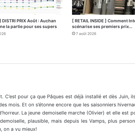
] DISTRI PRIX Août : Auchan
[ RETAIL INSIDE ] Comment Int
e la partie pour ses supers
scénarise ses premiers prix…
2026
7 août 2026
 C’est pour ça que Pâques est déjà installé et dès Juin, ils 
des mois. Et on s’étonne encore que les saisonniers hiverna
’horreur. La jeune demoiselle marche (Olivier) et elle est po
demoiselle, plausible, mais depuis les Vamps, plus person
n, on a vu mieux!