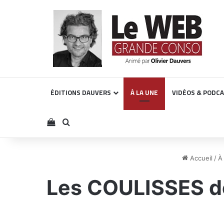
ÉDITIONS DAUVERS
À LA UNE
VIDÉOS & PODC
Voir votre panier
Rechercher
Accueil
/
À
Les COULISSES de