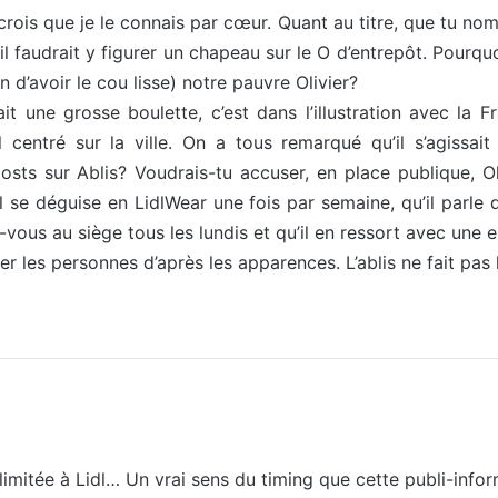
je crois que je le connais par cœur. Quant au titre, que tu 
il faudrait y figurer un chapeau sur le O d’entrepôt. Pourqu
 d’avoir le cou lisse) notre pauvre Olivier?
 une grosse boulette, c’est dans l’illustration avec la Fr
l centré sur la ville. On a tous remarqué qu’il s’agissai
sts sur Ablis? Voudrais-tu accuser, en place publique, Oli
il se déguise en LidlWear une fois par semaine, qu’il parle d
ez-vous au siège tous les lundis et qu’il en ressort avec un
ger les personnes d’après les apparences. L’ablis ne fait pas
llimitée à Lidl… Un vrai sens du timing que cette publi-info