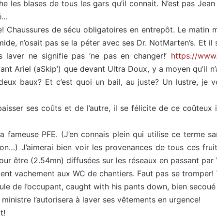
âche les blases de tous les gars qu’il connait. N’est pas J
ré…
 Chaussures de sécu obligatoires en entrepôt. Le matin mê
mide, n’osait pas se la péter avec ses Dr. NotMarten’s. Et il
 laver ne signifie pas ‘ne pas en changer!’
https://ww
vant Ariel (aSkip’) que devant Ultra Doux, y a moyen qu’il n
ux baux? Et c’est quoi un bail, au juste? Un lustre, je vo
isser ses coûts et de l’autre, il se félicite de ce coûteux i
a fameuse PFE. (J’en connais plein qui utilise ce terme san
lxon…) J’aimerai bien voir les provenances de tous ces fr
pour être (2.54mn) diffusées sur les réseaux en passant pa
nt vachement aux WC de chantiers. Faut pas se tromper! Tu
ule de l’occupant, caught with his pants down, bien secoué
ministre l’autorisera à laver ses vêtements en urgence!
t!