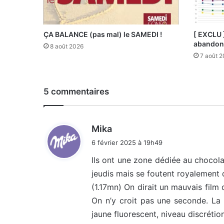
ÇA BALANCE (pas mal) le SAMEDI !
[ EXCLU 
abandonn
8 août 2026
7 août 
5 commentaires
d
Mika
i
6 février 2025 à 19h49
t
Ils ont une zone dédiée au chocolat.
jeudis mais se foutent royalement 
:
(1.17mn) On dirait un mauvais film d
On n’y croit pas une seconde. La 
jaune fluorescent, niveau discrétio