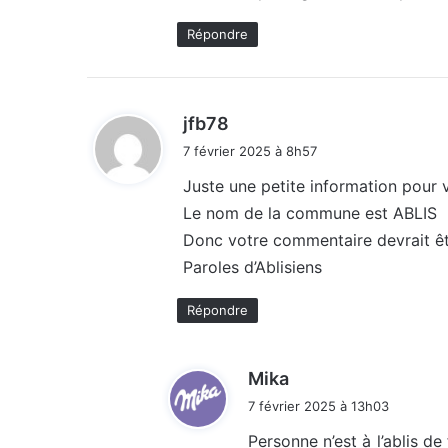
Répondre
d
jfb78
i
7 février 2025 à 8h57
t
Juste une petite information pour 
Le nom de la commune est ABLIS
:
Donc votre commentaire devrait êtr
Paroles d’Ablisiens
Répondre
d
Mika
i
7 février 2025 à 13h03
t
Personne n’est à l’ablis d