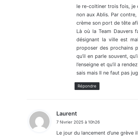
le re-coltiner trois fois, 
:
non aux Ablis. Par contre, 
crème son port de tête afin
Là où la Team Dauvers fait
désignant la ville est ma
proposer des prochains po
qu’il en parle souvent, qu’
l’enseigne et qu’il a rend
sais mais Il ne faut pas ju
Répondre
d
Laurent
i
7 février 2025 à 10h26
t
Le jour du lancement d’une grève i