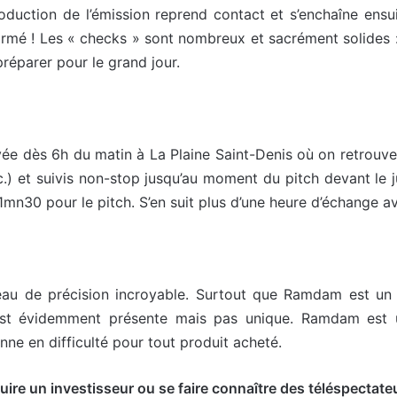
duction de l’émission reprend contact et s’enchaîne ensuit
normé ! Les « checks » sont nombreux et sacrément solides : 
réparer pour le grand jour.
ivée dès 6h du matin à La Plaine Saint-Denis où on retrouve 
c.) et suivis non-stop jusqu’au moment du pitch devant le ju
1mn30 pour le pitch. S’en suit plus d’une heure d’échange av
au de précision incroyable. Surtout que Ramdam est un pr
e est évidemment présente mais pas unique. Ramdam est 
nne en difficulté pour tout produit acheté.
éduire un investisseur ou se faire connaître des téléspectat