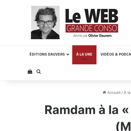
ÉDITIONS DAUVERS
À LA UNE
VIDÉOS & PODC
Voir votre panier
Rechercher
Accueil
/
À l
Ramdam à la « 
(M