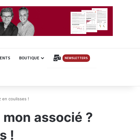
INSCRIPTION
ENTS
BOUTIQUE
NEWSLETTERS
z en coulisses !
e mon associé ?
s !