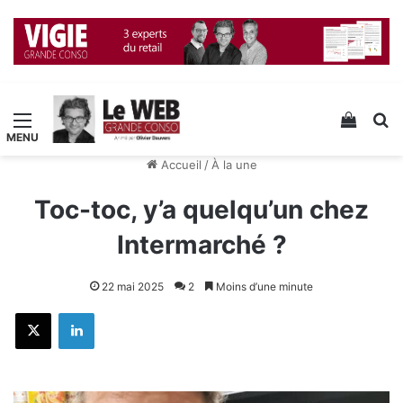
Menu
Voir v
R
Accueil
/
À la une
Toc-toc, y’a quelqu’un chez
Intermarché ?
22 mai 2025
2
Moins d’une minute
X
Linkedin