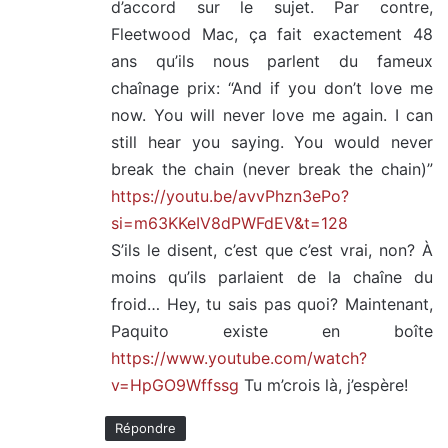
d’accord sur le sujet. Par contre,
Fleetwood Mac, ça fait exactement 48
ans qu’ils nous parlent du fameux
chaînage prix: “And if you don’t love me
now. You will never love me again. I can
still hear you saying. You would never
break the chain (never break the chain)”
https://youtu.be/avvPhzn3ePo?
si=m63KKeIV8dPWFdEV&t=128
S’ils le disent, c’est que c’est vrai, non? À
moins qu’ils parlaient de la chaîne du
froid… Hey, tu sais pas quoi? Maintenant,
Paquito existe en boîte
https://www.youtube.com/watch?
v=HpGO9Wffssg
Tu m’crois là, j’espère!
Répondre