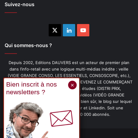
Suivez-nous
X
Linkedin
YouTube
Qui sommes-nous ?
Depuis 2002, Editions DAUVERS est un acteur de premier plan
dans l’info-retail avec une logique multi-médias inédite : veille
(VIGIE GRANDE CONSO, LES ESSENTIELS, CONSOSCOPIE, etc.),
livres (PENSER-CLIENT, IMAGE-PRIX, DEVENEZ LE COMMERÇANT
PRÉFÉRÉ DE VOS CLIENTS, etc.), études (DISTRI PRIX,
PROMOFLASH, DRIVE INSIGHTS), vidéos (VIDÉO GRANDE
CONSO), podcasts (CAFÉ CONSO) et, bien sûr, le blog sur lequel
vous êtes, ainsi que les fils Twitter et Linkedin. Soit une
communauté de plus de 150 000 abonnés.