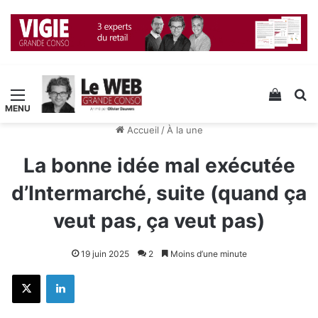
Menu
Voir v
R
Accueil
/
À la une
La bonne idée mal exécutée
d’Intermarché, suite (quand ça
veut pas, ça veut pas)
19 juin 2025
2
Moins d’une minute
X
Linkedin