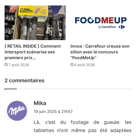
[ RETAIL INSIDE ] Comment
Innos : Carrefour creuse son
Intersport scénarise ses
sillon avec le concours
premiers prix…
“FoodMeUp”
7 août 2026
6 août 2026
2 commentaires
d
Mika
i
19 juin 2025 à 21h57
t
Là, c’est du foutage de gueule: les
tablettes n’ont même pas été adaptées
: