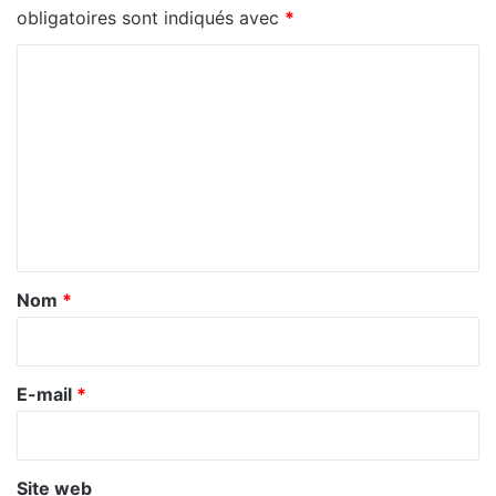
obligatoires sont indiqués avec
*
C
o
m
m
e
n
t
a
Nom
*
i
r
e
E-mail
*
*
Site web