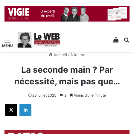
Menu
Voir v
R
Accueil
/
À la une
La seconde main ? Par
nécessité, mais pas que…
23 juillet 2025
2
Moins d’une minute
X
Linkedin