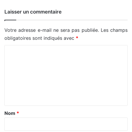
Laisser un commentaire
Votre adresse e-mail ne sera pas publiée.
Les champs
obligatoires sont indiqués avec
*
C
o
m
m
e
n
t
a
Nom
*
i
r