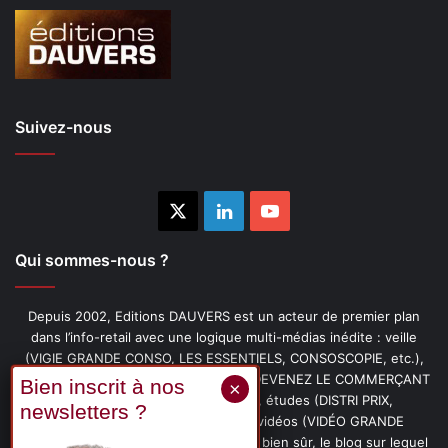
Suivez-nous
X
Linkedin
YouTube
Qui sommes-nous ?
Depuis 2002, Editions DAUVERS est un acteur de premier plan
dans l’info-retail avec une logique multi-médias inédite : veille
(VIGIE GRANDE CONSO, LES ESSENTIELS, CONSOSCOPIE, etc.),
livres (PENSER-CLIENT, IMAGE-PRIX, DEVENEZ LE COMMERÇANT
PRÉFÉRÉ DE VOS CLIENTS, etc.), études (DISTRI PRIX,
PROMOFLASH, DRIVE INSIGHTS), vidéos (VIDÉO GRANDE
CONSO), podcasts (CAFÉ CONSO) et, bien sûr, le blog sur lequel