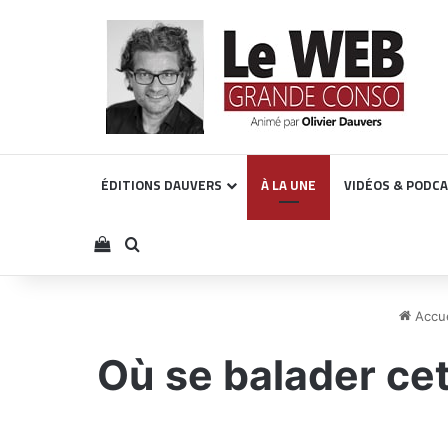
ÉDITIONS DAUVERS
À LA UNE
VIDÉOS & PODC
Voir votre panier
Rechercher
Accue
Où se balader cet