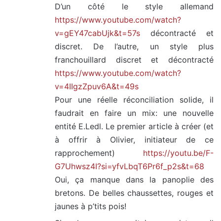
D’un côté le style allemand
https://www.youtube.com/watch?
v=gEY47cabUjk&t=57s
décontracté et
discret. De l’autre, un style plus
franchouillard discret et décontracté
https://www.youtube.com/watch?
v=4IIgzZpuv6A&t=49s
Pour une réelle réconciliation solide, il
faudrait en faire un mix: une nouvelle
entité E.Ledl. Le premier article à créer (et
à offrir à Olivier, initiateur de ce
rapprochement)
https://youtu.be/F-
G7Uhwsz4I?si=yfvLbqT6Pr6f_p2s&t=68
Oui, ça manque dans la panoplie des
bretons. De belles chaussettes, rouges et
jaunes à p’tits pois!