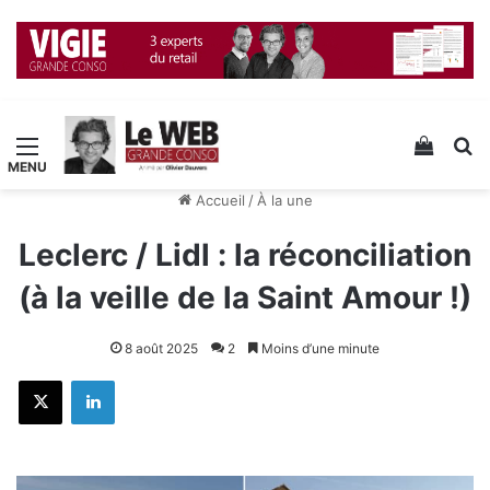
Menu
Voir v
R
Accueil
/
À la une
Leclerc / Lidl : la réconciliation
(à la veille de la Saint Amour !)
8 août 2025
2
Moins d’une minute
X
Linkedin