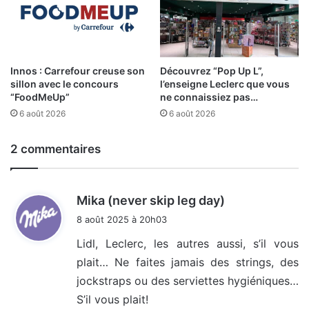
Innos : Carrefour creuse son
Découvrez “Pop Up L”,
sillon avec le concours
l’enseigne Leclerc que vous
“FoodMeUp”
ne connaissiez pas…
6 août 2026
6 août 2026
2 commentaires
d
Mika (never skip leg day)
i
8 août 2025 à 20h03
t
Lidl, Leclerc, les autres aussi, s’il vous
plait… Ne faites jamais des strings, des
:
jockstraps ou des serviettes hygiéniques…
S’il vous plait!