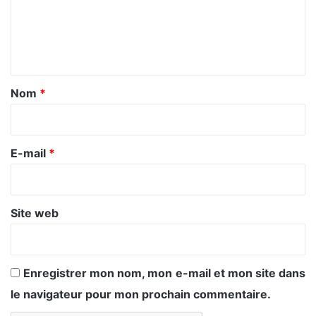
m
e
n
t
a
Nom
*
i
r
e
E-mail
*
*
Site web
Enregistrer mon nom, mon e-mail et mon site dans
le navigateur pour mon prochain commentaire.