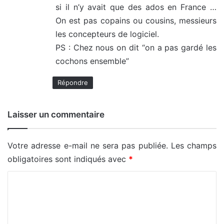
si il n’y avait que des ados en France …
:
On est pas copains ou cousins, messieurs
les concepteurs de logiciel.
PS : Chez nous on dit “on a pas gardé les
cochons ensemble”
Répondre
Laisser un commentaire
Votre adresse e-mail ne sera pas publiée.
Les champs
obligatoires sont indiqués avec
*
C
o
m
m