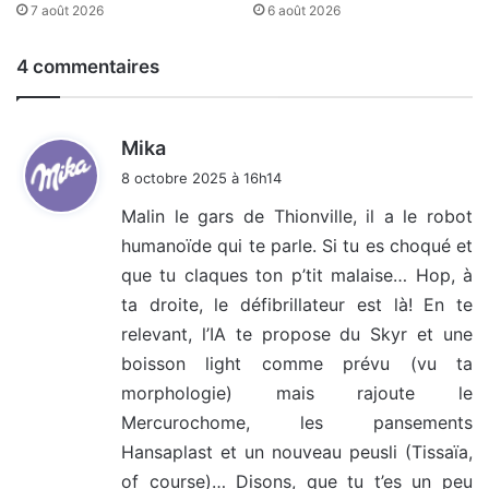
7 août 2026
6 août 2026
4 commentaires
d
Mika
i
8 octobre 2025 à 16h14
t
Malin le gars de Thionville, il a le robot
humanoïde qui te parle. Si tu es choqué et
:
que tu claques ton p’tit malaise… Hop, à
ta droite, le défibrillateur est là! En te
relevant, l’IA te propose du Skyr et une
boisson light comme prévu (vu ta
morphologie) mais rajoute le
Mercurochome, les pansements
Hansaplast et un nouveau peusli (Tissaïa,
of course)… Disons, que tu t’es un peu