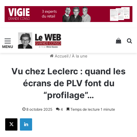
Menu
Voir v
R
Accueil
/
À la une
Vu chez Leclerc : quand les
écrans de PLV font du
“profilage”…
8 octobre 2025
4
Temps de lecture 1 minute
X
Linkedin