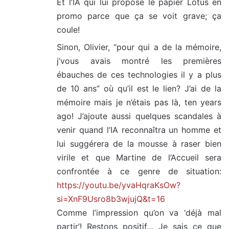
Et l’IA qui lui propose le papier Lotus en
promo parce que ça se voit grave; ça
coule!
Sinon, Olivier, “pour qui a de la mémoire,
j’vous avais montré les premières
ébauches de ces technologies il y a plus
de 10 ans” où qu’il est le lien? J’ai de la
mémoire mais je n’étais pas là, ten years
ago! J’ajoute aussi quelques scandales à
venir quand l’IA reconnaîtra un homme et
lui suggérera de la mousse à raser bien
virile et que Martine de l’Accueil sera
confrontée à ce genre de situation:
https://youtu.be/yvaHqraKsOw?
si=XnF9Usro8b3wjujQ&t=16
Comme l’impression qu’on va ‘déjà mal
partir’! Restons positif… Je sais ce que