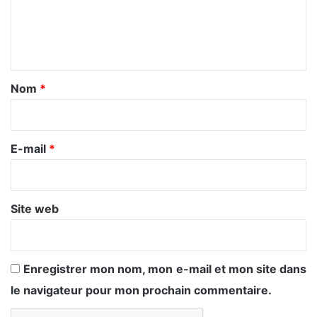
e
n
t
a
Nom
*
i
r
e
E-mail
*
*
Site web
Enregistrer mon nom, mon e-mail et mon site dans
le navigateur pour mon prochain commentaire.