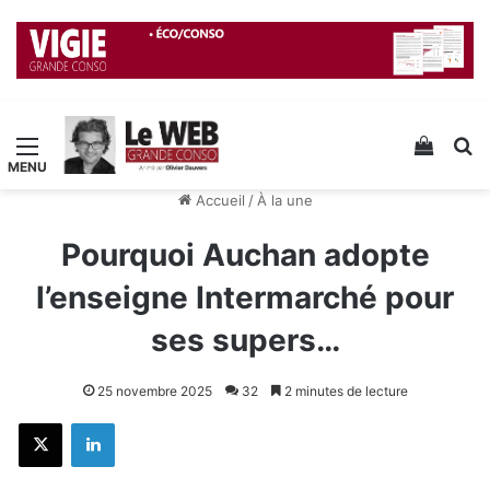
Menu
Voir v
R
Accueil
/
À la une
Pourquoi Auchan adopte
l’enseigne Intermarché pour
ses supers…
25 novembre 2025
32
2 minutes de lecture
X
Linkedin