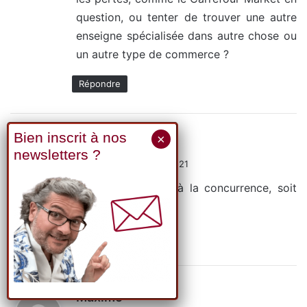
question, ou tenter de trouver une autre
enseigne spécialisée dans autre chose ou
un autre type de commerce ?
Répondre
d
Jérémy Arnaudin
i
26 novembre 2025 à 9h21
t
*Soit être vendus à la concurrence, soit
fermés*.
:
Répondre
d
Maxime