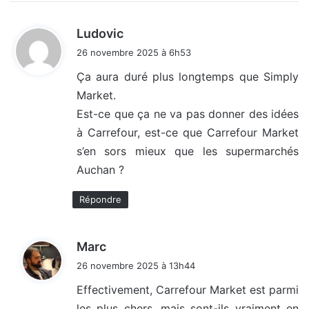
d
Ludovic
i
26 novembre 2025 à 6h53
t
Ça aura duré plus longtemps que Simply
Market.
:
Est-ce que ça ne va pas donner des idées
à Carrefour, est-ce que Carrefour Market
s’en sors mieux que les supermarchés
Auchan ?
Répondre
d
Marc
i
26 novembre 2025 à 13h44
t
Effectivement, Carrefour Market est parmi
les plus chers, mais sont-ils vraiment en
: