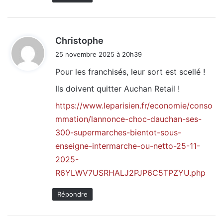
d
Christophe
i
25 novembre 2025 à 20h39
t
Pour les franchisés, leur sort est scellé !
:
Ils doivent quitter Auchan Retail !
https://www.leparisien.fr/economie/conso
mmation/lannonce-choc-dauchan-ses-
300-supermarches-bientot-sous-
enseigne-intermarche-ou-netto-25-11-
2025-
R6YLWV7USRHALJ2PJP6C5TPZYU.php
Répondre