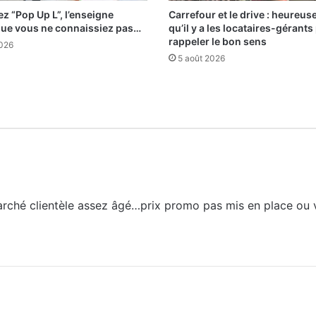
z “Pop Up L”, l’enseigne
Carrefour et le drive : heureu
que vous ne connaissiez pas…
qu’il y a les locataires-gérants
rappeler le bon sens
2026
5 août 2026
rmarché clientèle assez âgé…prix promo pas mis en place ou 