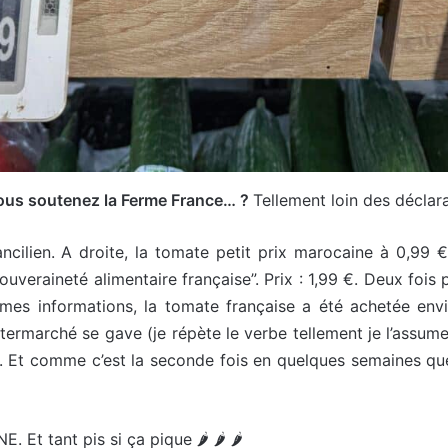
vous soutenez la Ferme France… ?
Tellement loin des déclar
ncilien. A droite, la tomate petit prix marocaine à 0,99 
veraineté alimentaire française”. Prix : 1,99 €. Deux fois pl
n mes informations, la tomate française a été achetée en
ntermarché se gave (je répète le verbe tellement je l’assume
ine. Et comme c’est la seconde fois en quelques semaines qu
Et tant pis si ça pique 🌶️ 🌶️ 🌶️