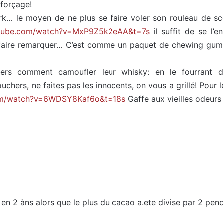
 forçage!
rk… le moyen de ne plus se faire voler son rouleau de sco
utube.com/watch?v=MxP9Z5k2eAA&t=7s
il suffit de se l’e
 faire remarquer… C’est comme un paquet de chewing gum, 
hers comment camoufler leur whisky: en le fourrant 
uchers, ne faites pas les innocents, on vous a grillé! Pour 
com/watch?v=6WDSY8Kaf6o&t=18s
Gaffe aux vieilles odeur
 en 2 àns alors que le plus du cacao a.ete divise par 2 pe