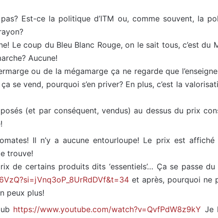
 pas? Est-ce la politique d’ITM ou, comme souvent, la pol
 rayon?
gne! Le coup du Bleu Blanc Rouge, on le sait tous, c’est du Mar
émarche? Aucune!
permarge ou de la mégamarge ça ne regarde que l’enseigne. S
i ça se vend, pourquoi s’en priver? En plus, c’est la valoris
osés (et par conséquent, vendus) au dessus du prix conse
!
omates! Il n’y a aucune entourloupe! Le prix est affich
e trouve!
rix de certains produits dits ‘essentiels’… Ça se passe du
Ex6VzQ?si=jVnq3oP_8UrRdDVf&t=34
et après, pourquoi ne p
en peux plus!
 pub
https://www.youtube.com/watch?v=QvfPdW8z9kY
Je l