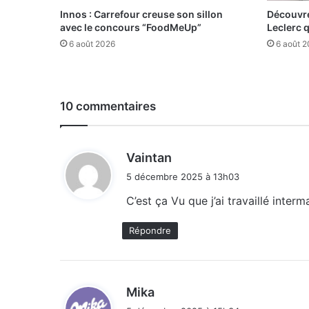
Innos : Carrefour creuse son sillon
Découvre
avec le concours “FoodMeUp”
Leclerc 
6 août 2026
6 août 
10 commentaires
d
Vaintan
i
5 décembre 2025 à 13h03
t
C’est ça Vu que j’ai travaillé inte
:
Répondre
d
Mika
i