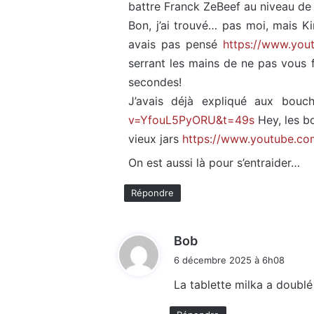
battre Franck ZeBeef au niveau de
Bon, j’ai trouvé… pas moi, mais Ki
avais pas pensé
https://www.yo
serrant les mains de ne pas vous
secondes!
J’avais déjà expliqué aux bouc
v=YfouL5PyORU&t=49s
Hey, les bo
vieux jars
https://www.youtube.
On est aussi là pour s’entraider…
Répondre
d
Bob
i
6 décembre 2025 à 6h08
t
La tablette milka a doublé
: