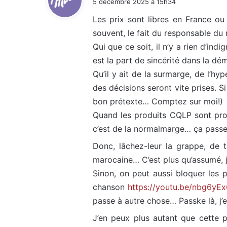
5 décembre 2025 à 15h34
t
Les prix sont libres en France ou
souvent, le fait du responsable du
:
Qui que ce soit, il n’y a rien d’indi
est la part de sincérité dans la d
Qu’il y ait de la surmarge, de l’hy
des décisions seront vite prises. S
bon prétexte… Comptez sur moi!)
Quand les produits CQLP sont prop
c’est de la normalmarge… ça passe
Donc, lâchez-leur la grappe, de t
marocaine… C’est plus qu’assumé, j
Sinon, on peut aussi bloquer les p
chanson
https://youtu.be/nbg6y
passe à autre chose… Passke là, j’
J’en peux plus autant que cette