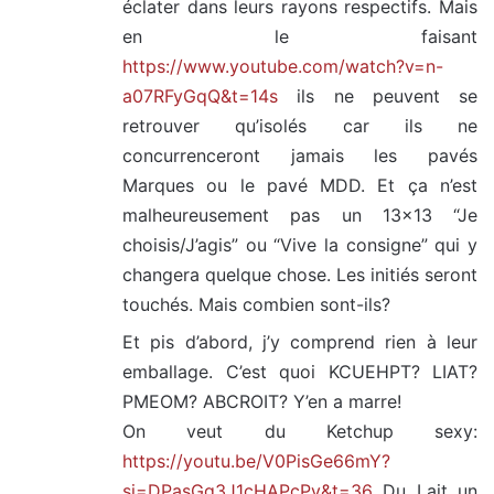
éclater dans leurs rayons respectifs. Mais
en le faisant
https://www.youtube.com/watch?v=n-
a07RFyGqQ&t=14s
ils ne peuvent se
retrouver qu’isolés car ils ne
concurrenceront jamais les pavés
Marques ou le pavé MDD. Et ça n’est
malheureusement pas un 13×13 “Je
choisis/J’agis” ou “Vive la consigne” qui y
changera quelque chose. Les initiés seront
touchés. Mais combien sont-ils?
Et pis d’abord, j’y comprend rien à leur
emballage. C’est quoi KCUEHPT? LIAT?
PMEOM? ABCROIT? Y’en a marre!
On veut du Ketchup sexy:
https://youtu.be/V0PisGe66mY?
si=DPasGg3J1cHAPcPy&t=36
Du Lait un