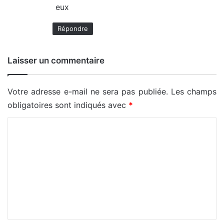
eux
Répondre
Laisser un commentaire
Votre adresse e-mail ne sera pas publiée.
Les champs
obligatoires sont indiqués avec
*
C
o
m
m
e
n
t