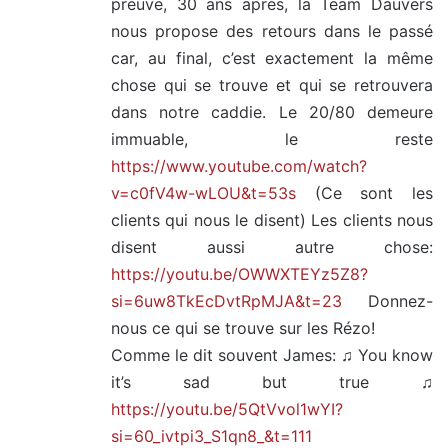
preuve, 30 ans après, la Team Dauvers
nous propose des retours dans le passé
car, au final, c’est exactement la même
chose qui se trouve et qui se retrouvera
dans notre caddie. Le 20/80 demeure
immuable, le reste
https://www.youtube.com/watch?
v=c0fV4w-wLOU&t=53s
(Ce sont les
clients qui nous le disent) Les clients nous
disent aussi autre chose:
https://youtu.be/OWWXTEYz5Z8?
si=6uw8TkEcDvtRpMJA&t=23
Donnez-
nous ce qui se trouve sur les Rézo!
Comme le dit souvent James: ♫ You know
it’s sad but true ♫
https://youtu.be/5QtVvol1wYI?
si=60_ivtpi3_S1qn8_&t=111