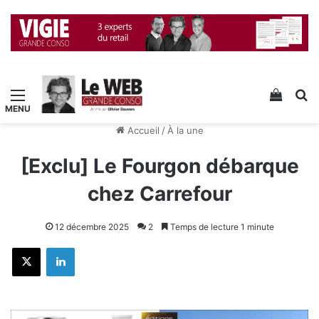
Menu
Voir v
R
Accueil
/
À la une
[Exclu] Le Fourgon débarque
chez Carrefour
12 décembre 2025
2
Temps de lecture 1 minute
X
Linkedin