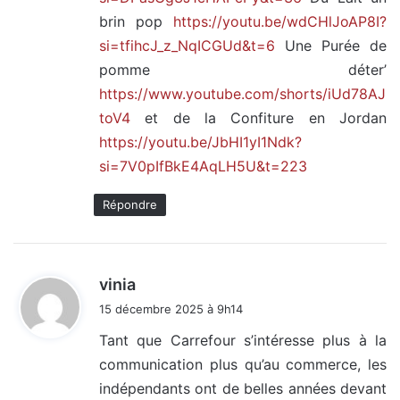
brin pop
https://youtu.be/wdCHlJoAP8I?
si=tfihcJ_z_NqICGUd&t=6
Une Purée de
pomme déter’
https://www.youtube.com/shorts/iUd78AJ
toV4
et de la Confiture en Jordan
https://youtu.be/JbHI1yI1Ndk?
si=7V0pIfBkE4AqLH5U&t=223
Répondre
d
vinia
i
15 décembre 2025 à 9h14
t
Tant que Carrefour s’intéresse plus à la
communication plus qu’au commerce, les
:
indépendants ont de belles années devant