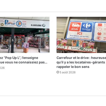
z “Pop Up L”, l’enseigne
Carrefour et le drive : heureu
que vous ne connaissiez pas…
qu’il y a les locataires-gérants
rappeler le bon sens
2026
5 août 2026