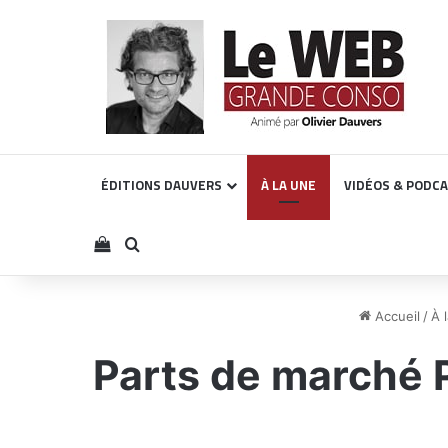
ÉDITIONS DAUVERS
À LA UNE
VIDÉOS & PODC
Voir votre panier
Rechercher
Accueil
/
À 
Parts de marché 