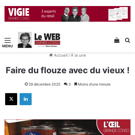
Menu
Voir v
R
Accueil
/
À la une
Faire du flouze avec du vieux !
29 décembre 2025
3
Moins d’une minute
X
Linkedin