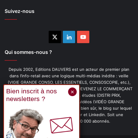
Suivez-nous
X
Linkedin
YouTube
Qui sommes-nous ?
Depuis 2002, Editions DAUVERS est un acteur de premier plan
dans l’info-retail avec une logique multi-médias inédite : veille
(VIGIE GRANDE CONSO, LES ESSENTIELS, CONSOSCOPIE, etc.),
livres (PENSER-CLIENT, IMAGE-PRIX, DEVENEZ LE COMMERÇANT
PRÉFÉRÉ DE VOS CLIENTS, etc.), études (DISTRI PRIX,
PROMOFLASH, DRIVE INSIGHTS), vidéos (VIDÉO GRANDE
CONSO), podcasts (CAFÉ CONSO) et, bien sûr, le blog sur lequel
vous êtes, ainsi que les fils Twitter et Linkedin. Soit une
communauté de plus de 150 000 abonnés.