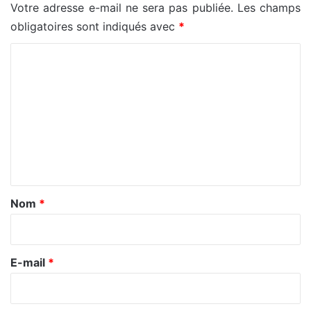
Votre adresse e-mail ne sera pas publiée.
Les champs
obligatoires sont indiqués avec
*
C
o
m
m
e
n
t
a
Nom
*
i
r
e
E-mail
*
*