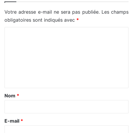
Votre adresse e-mail ne sera pas publiée.
Les champs
obligatoires sont indiqués avec
*
C
o
m
m
e
n
t
a
Nom
*
i
r
e
E-mail
*
*