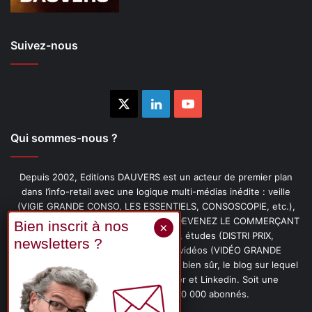
Suivez-nous
X
Linkedin
YouTube
Qui sommes-nous ?
Depuis 2002, Editions DAUVERS est un acteur de premier plan
dans l’info-retail avec une logique multi-médias inédite : veille
(VIGIE GRANDE CONSO, LES ESSENTIELS, CONSOSCOPIE, etc.),
livres (PENSER-CLIENT, IMAGE-PRIX, DEVENEZ LE COMMERÇANT
PRÉFÉRÉ DE VOS CLIENTS, etc.), études (DISTRI PRIX,
PROMOFLASH, DRIVE INSIGHTS), vidéos (VIDÉO GRANDE
CONSO), podcasts (CAFÉ CONSO) et, bien sûr, le blog sur lequel
vous êtes, ainsi que les fils Twitter et Linkedin. Soit une
communauté de plus de 150 000 abonnés.