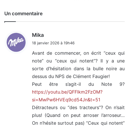
Un commentaire
d
Mika
i
18 janvier 2026 à 19h46
t
Avant de commencer, on écrit “ceux qui
note” ou “ceux qui notent”? Il y a une
:
sorte d’hésitation dans la bulle noire au
dessus du NPS de Clément Faugier!
Peut être s’agit-il du Note 9?
https://youtu.be/QFFlkm2FzOM?
si=MwPw6HVEq9cd54Jn&t=51
Détracteurs ou “des tracteurs”? On n’sait
plus! (Quand on peut arroser l’arroseur…
On n’hésite surtout pas) “Ceux qui notent”