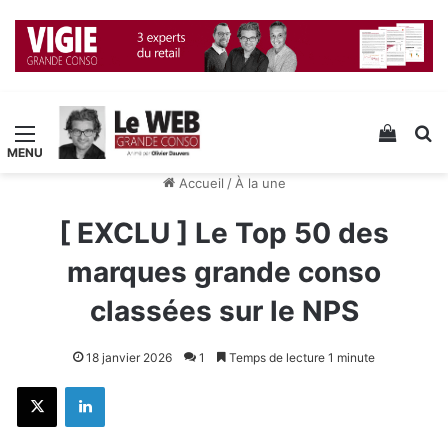
Menu
Voir v
R
Accueil
/
À la une
[ EXCLU ] Le Top 50 des
marques grande conso
classées sur le NPS
18 janvier 2026
1
Temps de lecture 1 minute
X
Linkedin