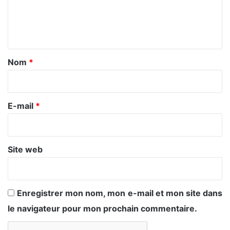
e
n
t
a
Nom
*
i
r
e
E-mail
*
*
Site web
Enregistrer mon nom, mon e-mail et mon site dans
le navigateur pour mon prochain commentaire.