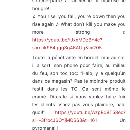
Croche-patte à l’ancienne. Il maîtrise le
bougre!
♫ You rise, you fall, you’re down then you
rise again ♪ What don’t kill you make you
more strong ♫
https://youtu.be/fJxxMDzBY4c?
si=nnk9B4qggSg46AUg&t=205
Toute la pénétrante en bordel, moi au sol,
il a sorti son phone pour faire, au milieu
du feu, son toc toc: “Halo, y a quelqu’un
dans ce magasin? Pas le moindre produit
festif dans les TG. Ça sent même le
cramé. Dites-le si vous voulez faire fuir
les clients. V’nez pas vous plaindre, halo
quoi!”
https://youtu.be/AzpBq8T58ec?
si=-3frbcJ6OYjMQSS3&t=161
Un
pyromane!!!