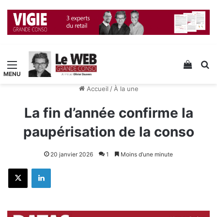
Menu
Voir v
R
Accueil
/
À la une
La fin d’année confirme la
paupérisation de la conso
20 janvier 2026
1
Moins d’une minute
X
Linkedin