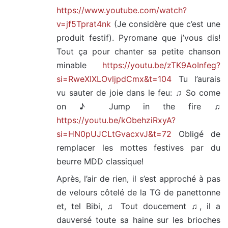
https://www.youtube.com/watch?
v=jf5Tprat4nk
(Je considère que c’est une
produit festif). Pyromane que j’vous dis!
Tout ça pour chanter sa petite chanson
minable
https://youtu.be/zTK9AoInfeg?
si=RweXIXLOvljpdCmx&t=104
Tu l’aurais
vu sauter de joie dans le feu: ♫ So come
on ♪ Jump in the fire ♫
https://youtu.be/kObehziRxyA?
si=HN0pUJCLtGvacxvJ&t=72
Obligé de
remplacer les mottes festives par du
beurre MDD classique!
Après, l’air de rien, il s’est approché à pas
de velours côtelé de la TG de panettonne
et, tel Bibi, ♫ Tout doucement ♫, il a
dauversé toute sa haine sur les brioches