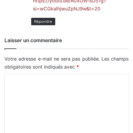
https://youtu.be/R0XUW-sU57g?
si=wCGkalhjwuZpNJ9w&t=20
Répondre
Laisser un commentaire
Votre adresse e-mail ne sera pas publiée.
Les champs
obligatoires sont indiqués avec
*
C
o
m
m
e
n
t