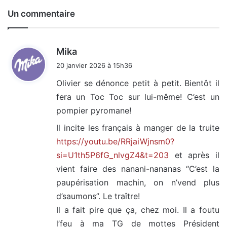
Un commentaire
d
Mika
i
20 janvier 2026 à 15h36
t
Olivier se dénonce petit à petit. Bientôt il
fera un Toc Toc sur lui-même! C’est un
:
pompier pyromane!
Il incite les français à manger de la truite
https://youtu.be/RRjaiWjnsm0?
si=U1th5P6fG_nlvgZ4&t=203
et après il
vient faire des nanani-nananas “C’est la
paupérisation machin, on n’vend plus
d’saumons”. Le traître!
Il a fait pire que ça, chez moi. Il a foutu
l’feu à ma TG de mottes Président