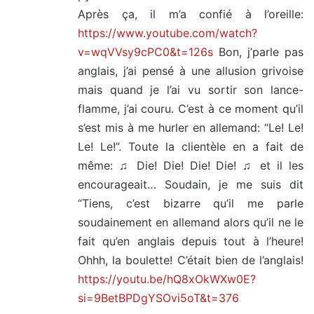
Après ça, il m’a confié à l’oreille:
https://www.youtube.com/watch?
v=wqVVsy9cPC0&t=126s
Bon, j’parle pas
anglais, j’ai pensé à une allusion grivoise
mais quand je l’ai vu sortir son lance-
flamme, j’ai couru. C’est à ce moment qu’il
s’est mis à me hurler en allemand: “Le! Le!
Le! Le!”. Toute la clientèle en a fait de
même: ♫ Die! Die! Die! Die! ♫ et il les
encourageait… Soudain, je me suis dit
“Tiens, c’est bizarre qu’il me parle
soudainement en allemand alors qu’il ne le
fait qu’en anglais depuis tout à l’heure!
Ohhh, la boulette! C’était bien de l’anglais!
https://youtu.be/hQ8xOkWXw0E?
si=9BetBPDgYSOvi5oT&t=376