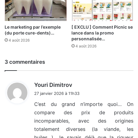
Le marketing par l’exemple
[ EXCLU ] Comment Picnic se
(du porte cure-dents)…
lance dans la promo
personnalisée…
4 août 2026
4 août 2026
3 commentaires
d
Youri Dimitrov
i
27 janvier 2026 à 11h33
t
C’est du grand n’importe quoi… On
compare des prix de produits
:
incomparables, avec des origines
totalement diverses (la viande, les
huiles…). Je savais déjà que la rigueur