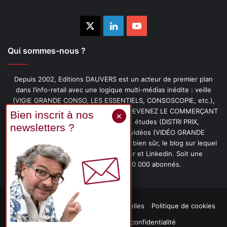
X
Linkedin
YouTube
Qui sommes-nous ?
Depuis 2002, Editions DAUVERS est un acteur de premier plan
dans l’info-retail avec une logique multi-médias inédite : veille
(VIGIE GRANDE CONSO, LES ESSENTIELS, CONSOSCOPIE, etc.),
livres (PENSER-CLIENT, IMAGE-PRIX, DEVENEZ LE COMMERÇANT
PRÉFÉRÉ DE VOS CLIENTS, etc.), études (DISTRI PRIX,
PROMOFLASH, DRIVE INSIGHTS), vidéos (VIDÉO GRANDE
CONSO), podcasts (CAFÉ CONSO) et, bien sûr, le blog sur lequel
vous êtes, ainsi que les fils Twitter et Linkedin. Soit une
communauté de plus de 150 000 abonnés.
Mentions légales
Données personnelles
Politique de cookies
Contact
Déclaration de confidentialité