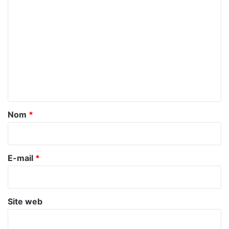
C
o
m
m
e
n
t
a
Nom
*
i
r
e
E-mail
*
*
Site web