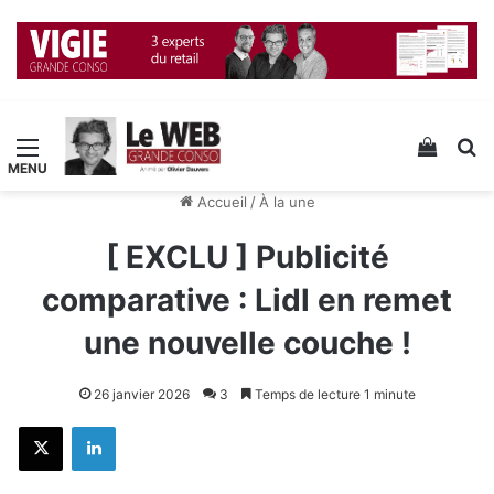
Menu
Voir v
R
Accueil
/
À la une
[ EXCLU ] Publicité
comparative : Lidl en remet
une nouvelle couche !
26 janvier 2026
3
Temps de lecture 1 minute
X
Linkedin