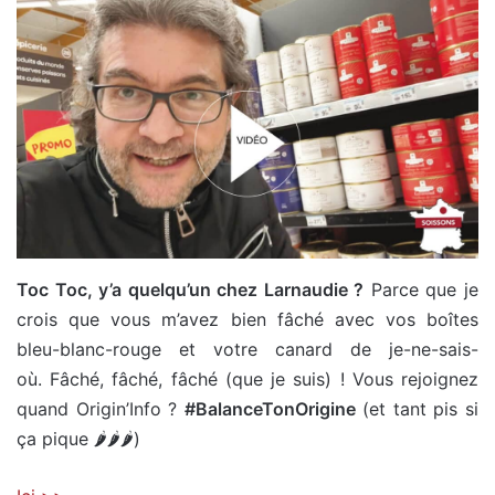
Toc Toc, y’a quelqu’un chez Larnaudie ?
Parce que je
crois que vous m’avez bien fâché avec vos boîtes
bleu-blanc-rouge et votre canard de je-ne-sais-
où. Fâché, fâché, fâché (que je suis) ! Vous rejoignez
quand Origin’Info ?
#BalanceTonOrigine
(et tant pis si
ça pique 🌶️🌶️🌶️)