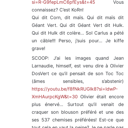
si=R-G9fepLmC6pfEys&t=45
Vous
connaissez? C’est KoRn!
Qui dit Corn, dit maïs. Qui dit maïs dit
Géant Vert. Qui dit Géant Vert dit Hulk.
Qui dit Hulk dit colère… Sol Carlus a pété
un câble!!! Perso, j’suis pour… Je kiffe
grave!
SCOOP: J’ai les images quand Jean
Larnaudie, himself, est venu dire à Olivier
DosVert ce qu’il pensait de son Toc Toc
(âmes sensibles, s’abstenir)
https://youtu.be/f8fNkRUGIk8?si=IdwP-
XmHAurpcKgW&t=30
Olivier était encore
plus énervé… Surtout qu’il venait de
craquer son blouson préféré et une des
ses 537 chemises préférées! Est-ce que
tout cela en vaut la peine? Je ne parle pas