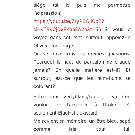
siège (si je puis me permettre
l’expression)
https://youtu.be/ZryPCGliOoE?
si=KTBVCjDxEKoe8A2a&t=56
Si vous le
voyez dans cet état, surtout, appelez-le
Olivier DosRouge.
On se pose tous les mêmes questions:
Pourquoi le haut du pantalon ne craque
jamais? En quelle matière est-il? Et
surtout, est-ce que les hum-hums se
colorent?
Entre nous, vert/blanc/rouge, il va m’en
vouloir de l’associer à l’Italie… Si
seulement BlueHulk existait!
Me revient en mémoire, un être bleu, sapé
comme jaja; tout lui: