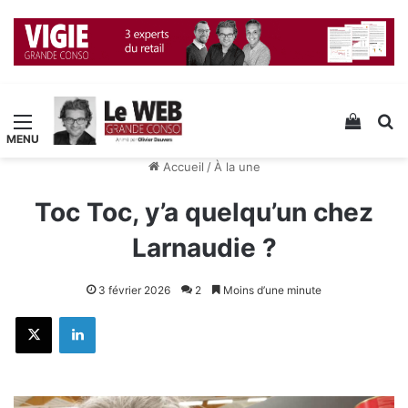
Menu
Voir v
R
Accueil
/
À la une
Toc Toc, y’a quelqu’un chez
Larnaudie ?
3 février 2026
2
Moins d’une minute
X
Linkedin