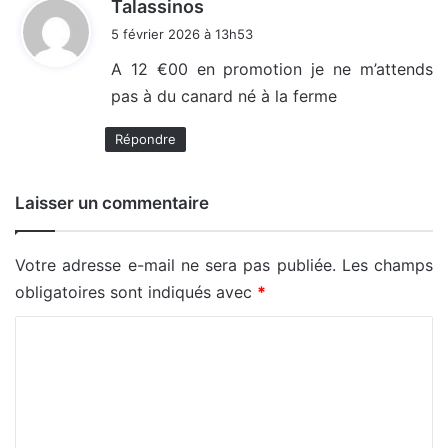
d
Talassinos
i
5 février 2026 à 13h53
t
A 12 €00 en promotion je ne m’attends
pas à du canard né à la ferme
:
Répondre
Laisser un commentaire
Votre adresse e-mail ne sera pas publiée.
Les champs
obligatoires sont indiqués avec
*
C
o
m
m