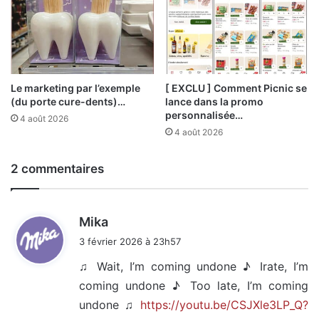
Le marketing par l’exemple
[ EXCLU ] Comment Picnic se
(du porte cure-dents)…
lance dans la promo
personnalisée…
4 août 2026
4 août 2026
2 commentaires
d
Mika
i
3 février 2026 à 23h57
t
♫ Wait, I’m coming undone ♪ Irate, I’m
coming undone ♪ Too late, I’m coming
:
undone ♫
https://youtu.be/CSJXle3LP_Q?