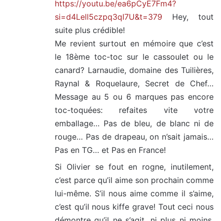
https://youtu.be/ea6pCyE7Fm4?
si=d4Lell5czpq3qI7U&t=379
Hey, tout
suite plus crédible!
Me revient surtout en mémoire que c’est
le 18ème toc-toc sur le cassoulet ou le
canard? Larnaudie, domaine des Tuilières,
Raynal & Roquelaure, Secret de Chef…
Message au 5 ou 6 marques pas encore
toc-toquées: refaites vite votre
emballage… Pas de bleu, de blanc ni de
rouge… Pas de drapeau, on n’sait jamais…
Pas en TG… et Pas en France!
Si Olivier se fout en rogne, inutilement,
c’est parce qu’il aime son prochain comme
lui-même. S’il nous aime comme il s’aime,
c’est qu’il nous kiffe grave! Tout ceci nous
démontre qu’il ne s’agit, ni plus ni moins,