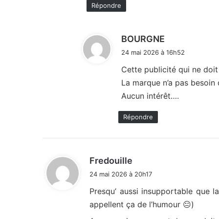
Répondre
d
BOURGNE
i
24 mai 2026 à 16h52
t
Cette publicité qui ne doi
La marque n’a pas besoin d
:
Aucun intérêt….
Répondre
d
Fredouille
i
24 mai 2026 à 20h17
t
Presqu’ aussi insupportable que l
appellent ça de l’humour 😐)
: