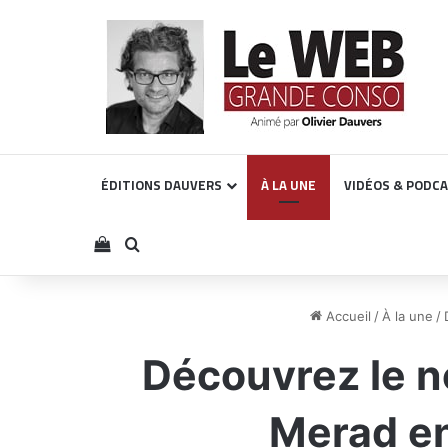
ÉDITIONS DAUVERS
À LA UNE
VIDÉOS & PODC
Voir votre panier
Rechercher
Accueil
/
À la une
/
Découvrez le n
Merad en