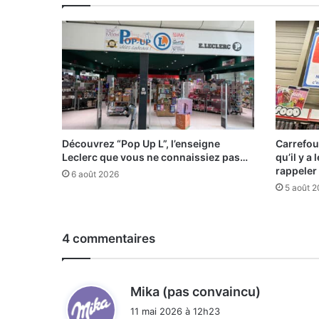
Découvrez “Pop Up L”, l’enseigne
Carrefou
Leclerc que vous ne connaissiez pas…
qu’il y a
rappeler
6 août 2026
5 août 
4 commentaires
d
Mika (pas convaincu)
i
11 mai 2026 à 12h23