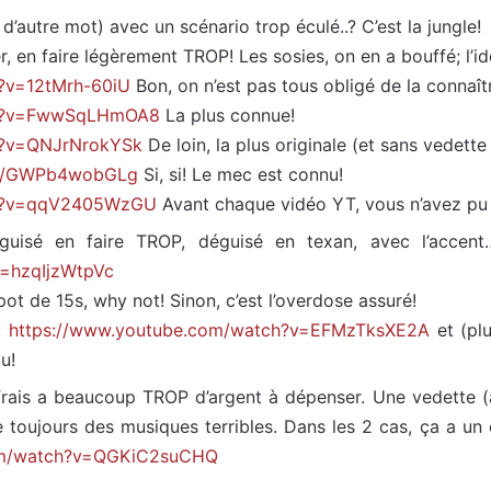
d’autre mot) avec un scénario trop éculé..? C’est la jungle!
r, en faire légèrement TROP! Les sosies, on en a bouffé; l’id
?v=12tMrh-60iU
Bon, on n’est pas tous obligé de la connaî
ch?v=FwwSqLHmOA8
La plus connue!
h?v=QNJrNrokYSk
De loin, la plus originale (et sans vedet
rts/GWPb4wobGLg
Si, si! Le mec est connu!
ch?v=qqV2405WzGU
Avant chaque vidéo YT, vous n’avez p
éguisé en faire TROP, déguisé en texan, avec l’accen
v=hzqIjzWtpVc
pot de 15s, why not! Sinon, c’est l’overdose assuré!
s:
https://www.youtube.com/watch?v=EFMzTksXE2A
et (plu
u!
ais a beaucoup TROP d’argent à dépenser. Une vedette (à
 toujours des musiques terribles. Dans les 2 cas, ça a un co
om/watch?v=QGKiC2suCHQ