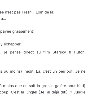
ée n’est pas Fresh… Loin de là:
tre…
te payée grassement)
u y échapper…
t… je pense direct au film Starsky & Hutch:
s ou moins) inédit. Là, c’est un peu bof! Je ne
 moins que ce soit la grosse galère pour Kad)
up! C’est la jungle! (Je l’ai déjà dit!) ♫ Jungle