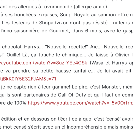
ant des allergies à l’ovomucoïde (allergie aux e)
à ses bouchées exquises, Soup’ Royale au saumon offre un p
Les testeurs de Shopadvizor n’ont pas résisté… ni leurs
re l’inno saisonnière de Gourmet, dans 6 mois, avec le g
chocolat Harrys… “Nouvelle recette!” Aïe… Nouvelle recett
!” Ouille! Là, ça touche le chimique… Je laisse à Olivier l
ww.youtube.com/watch?v=8uz-YEe4CSk
(Wasa et Harrys ap
che va prendre sa petite hausse tarifaire… Je lui avait 
i=tjBkK0IY5E32FJAM&t=71
s je ne capte rien à leur gamme! Le pire, c’est Monster, mê
nt qu’ils sont partenaires de Call Of Duty et qu’il faut en 
ore de 100%
https://www.youtube.com/watch?v=-5v0Orfrn
 édition et en dessous on t’écrit ce à quoi c’est ‘censé’ avoir
 mot censé s’écrit avec un c! Incompréhensible mais moins