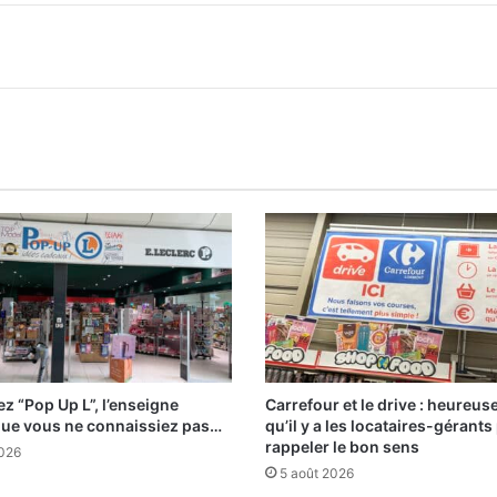
z “Pop Up L”, l’enseigne
Carrefour et le drive : heureu
que vous ne connaissiez pas…
qu’il y a les locataires-gérants
rappeler le bon sens
2026
5 août 2026