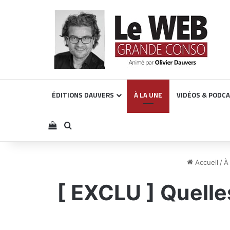
ÉDITIONS DAUVERS
À LA UNE
VIDÉOS & PODC
Voir votre panier
Rechercher
Accueil
/
À
[ EXCLU ] Quelles