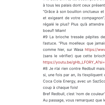
à tous les palais dont ceux présent
:
“Grâce à son bouillon onctueux et 
et exigeant de votre compagnon”. 
régalé le plus? Plus qu’à attend
boeuf! Miam!
#9 La brioche tressée pépites de 
l’astuce. “Plus moelleux que jamais
comme hier, sur Wasa
https://w
(sans le vérifier) que cette brio
https://youtu.be/gHb_LFORY_A?s
#8 Je n’ai rien contre Redbull mai
si, une fois par an, ils t’explique
Coca Cola Energy, avec un SazSc
coup à chaque fois!
Bref Redbull, c’est ‘nom de couleur’
Au passage, vous remarquez que le