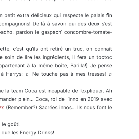
etit extra délicieux qui respecte le palais fin
 compagnons! De là à savoir qui des deux s’est
aspacho, pardon le gaspach’ concombre-tomate-
e, c’est qu’ils ont retiré un truc, on connait
e soin de lire les ingrédients, il fera un toctoc
partenant à la même boîte, Barilla!) Je pense
dit à Harrys: ♫ Ne touche pas à mes tresses! ♫
me la team Coca est incapable de l’expliquer. Ah
commander plein… Coca, roi de l’inno en 2019 avec
zs
(Remember?) Sacrées innos… Ils nous font le
 le goût!
 que les Energy Drinks!