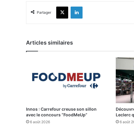
X
Linkedin
Partager
Articles similaires
Innos : Carrefour creuse son sillon
Découvre
avec le concours “FoodMeUp”
Leclerc 
6 août 2026
6 août 