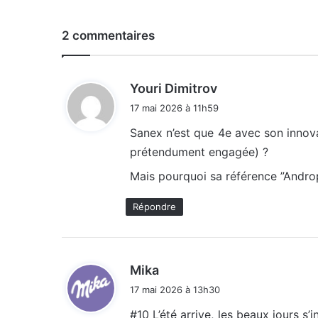
2 commentaires
d
Youri Dimitrov
i
17 mai 2026 à 11h59
t
Sanex n’est que 4e avec son innov
prétendument engagée) ?
:
Mais pourquoi sa référence ”Androp
Répondre
d
Mika
i
17 mai 2026 à 13h30
t
#10 L’été arrive, les beaux jours s’