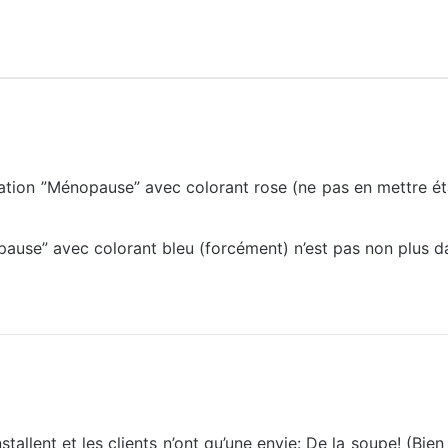
ation ”Ménopause” avec colorant rose (ne pas en mettre é
ause” avec colorant bleu (forcément) n’est pas non plus da
installent et les clients n’ont qu’une envie: De la soupe! (Bi