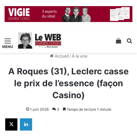
Menu
Voir v
R
Accueil
/
À la une
A Roques (31), Leclerc casse
le prix de l’essence (façon
Casino)
1 juin 2026
3
Temps de lecture 1 minute
X
Linkedin