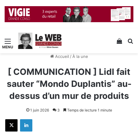
Menu
Voir v
R
Accueil
/
À la une
[ COMMUNICATION ] Lidl fait
sauter “Mondo Duplantis” au-
dessus d’un mur de produits
1 juin 2026
3
Temps de lecture 1 minute
X
Linkedin