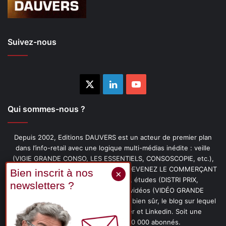
Suivez-nous
X
Linkedin
YouTube
Qui sommes-nous ?
Depuis 2002, Editions DAUVERS est un acteur de premier plan
dans l’info-retail avec une logique multi-médias inédite : veille
(VIGIE GRANDE CONSO, LES ESSENTIELS, CONSOSCOPIE, etc.),
livres (PENSER-CLIENT, IMAGE-PRIX, DEVENEZ LE COMMERÇANT
PRÉFÉRÉ DE VOS CLIENTS, etc.), études (DISTRI PRIX,
PROMOFLASH, DRIVE INSIGHTS), vidéos (VIDÉO GRANDE
CONSO), podcasts (CAFÉ CONSO) et, bien sûr, le blog sur lequel
vous êtes, ainsi que les fils Twitter et Linkedin. Soit une
communauté de plus de 150 000 abonnés.