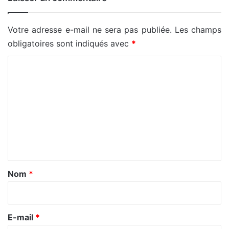
Votre adresse e-mail ne sera pas publiée.
Les champs
obligatoires sont indiqués avec
*
C
o
m
m
e
n
t
a
Nom
*
i
r
e
E-mail
*