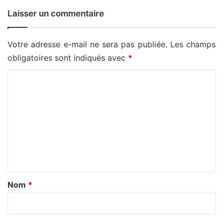
Laisser un commentaire
Votre adresse e-mail ne sera pas publiée.
Les champs
obligatoires sont indiqués avec
*
C
o
m
m
e
n
t
a
Nom
*
i
r