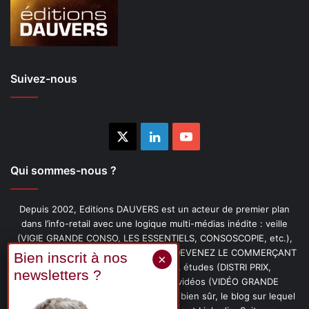
Suivez-nous
X
Linkedin
YouTube
Qui sommes-nous ?
Depuis 2002, Editions DAUVERS est un acteur de premier plan
dans l’info-retail avec une logique multi-médias inédite : veille
(VIGIE GRANDE CONSO, LES ESSENTIELS, CONSOSCOPIE, etc.),
livres (PENSER-CLIENT, IMAGE-PRIX, DEVENEZ LE COMMERÇANT
PRÉFÉRÉ DE VOS CLIENTS, etc.), études (DISTRI PRIX,
PROMOFLASH, DRIVE INSIGHTS), vidéos (VIDÉO GRANDE
CONSO), podcasts (CAFÉ CONSO) et, bien sûr, le blog sur lequel