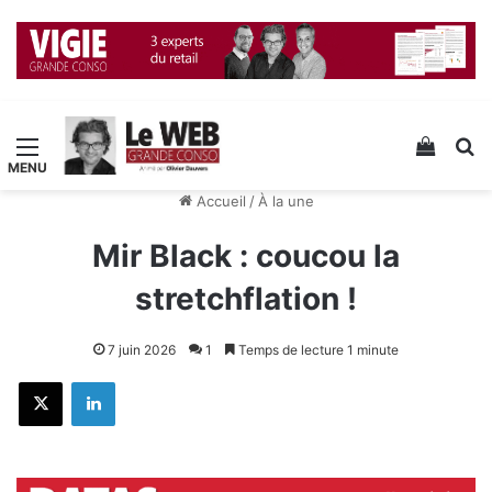
Menu
Voir v
R
Accueil
/
À la une
Mir Black : coucou la
stretchflation !
7 juin 2026
1
Temps de lecture 1 minute
X
Linkedin