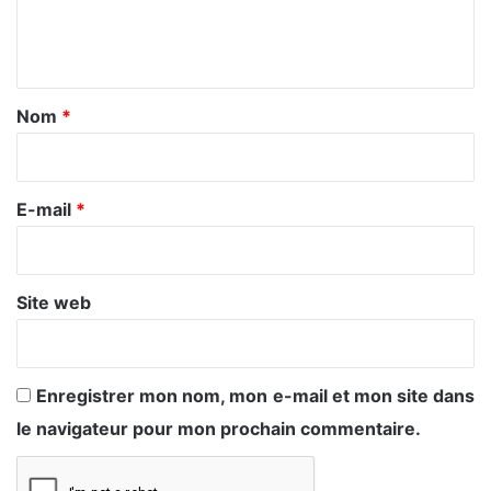
e
n
t
a
Nom
*
i
r
e
E-mail
*
*
Site web
Enregistrer mon nom, mon e-mail et mon site dans
le navigateur pour mon prochain commentaire.