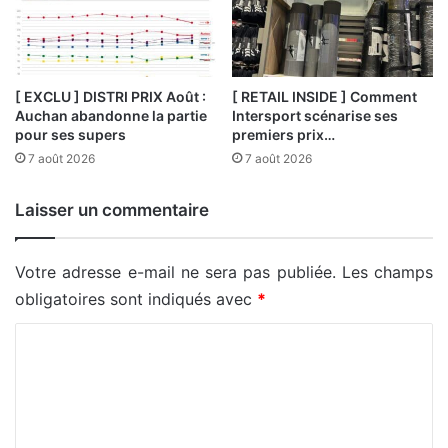
[ EXCLU ] DISTRI PRIX Août :
[ RETAIL INSIDE ] Comment
Auchan abandonne la partie
Intersport scénarise ses
pour ses supers
premiers prix…
7 août 2026
7 août 2026
Laisser un commentaire
Votre adresse e-mail ne sera pas publiée.
Les champs
obligatoires sont indiqués avec
*
C
o
m
m