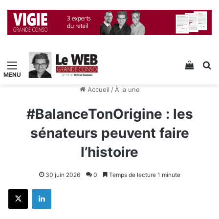
Menu
Voir v
R
Accueil
/
À la une
#BalanceTonOrigine : les
sénateurs peuvent faire
l’histoire
30 juin 2026
0
Temps de lecture 1 minute
X
Linkedin