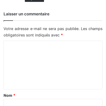
Laisser un commentaire
Votre adresse e-mail ne sera pas publiée.
Les champs
obligatoires sont indiqués avec
*
C
o
m
m
e
n
t
a
Nom
*
i