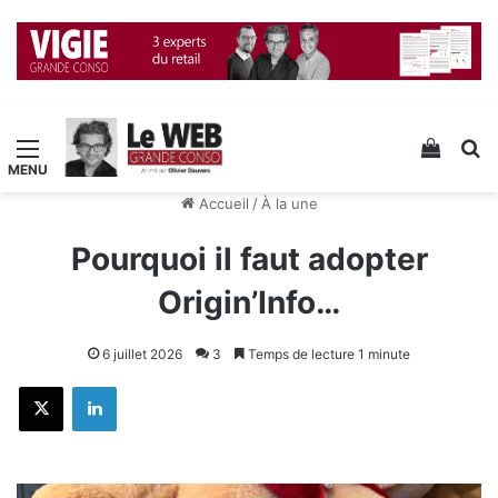
Menu
Voir v
R
Accueil
/
À la une
Pourquoi il faut adopter
Origin’Info…
6 juillet 2026
3
Temps de lecture 1 minute
X
Linkedin