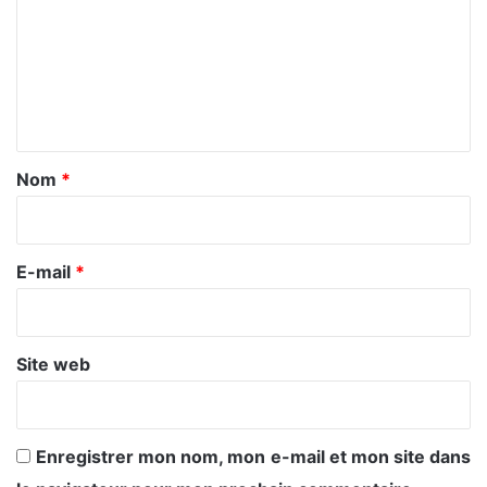
m
m
e
n
t
a
Nom
*
i
r
e
E-mail
*
*
Site web
Enregistrer mon nom, mon e-mail et mon site dans