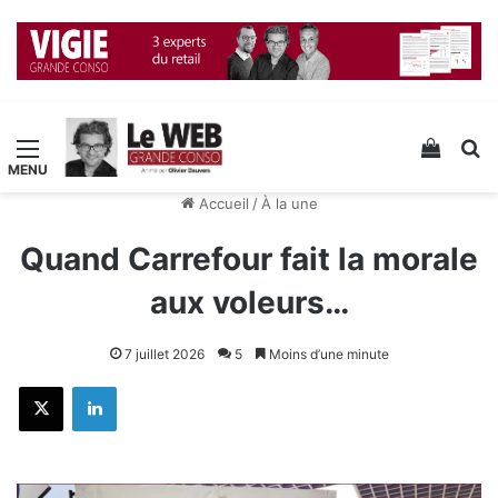
Menu
Voir v
R
Accueil
/
À la une
Quand Carrefour fait la morale
aux voleurs…
7 juillet 2026
5
Moins d’une minute
X
Linkedin