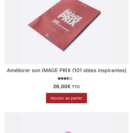
Améliorer son IMAGE PRIX (101 idées inspirantes)
Note
26,00
€
TTC
3.00
sur 5
Ajouter au panier