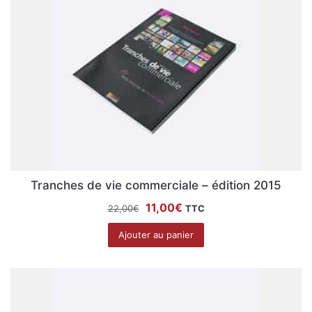
Tranches de vie commerciale – édition 2015
Le
Le
11,00
€
22,00
€
TTC
prix
prix
Ajouter au panier
initial
actuel
était :
est :
22,00€.
11,00€.