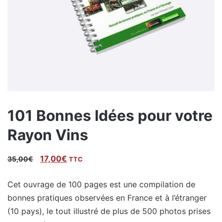
101 Bonnes Idées pour votre
Rayon Vins
Le
Le
17,00
€
35,00
€
TTC
prix
prix
Cet ouvrage de 100 pages est une compilation de
initial
actuel
bonnes pratiques observées en France et à l’étranger
était :
est :
(10 pays), le tout illustré de plus de 500 photos prises
35,00€.
17,00€.