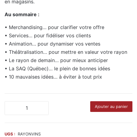
en magasins.
Au sommaire :
• Merchandising… pour clarifier votre offre
• Services… pour fidéliser vos clients
• Animation… pour dynamiser vos ventes
• Théâtralisation… pour mettre en valeur votre rayon
• Le rayon de
demain
… pour mieux anticiper
• La SAQ (Québec)… le plein de bonnes idées
• 10 mauvaises idées… à éviter à tout prix
quantité
Ajouter au panier
de
101
Bonnes
Idées
UGS :
RAYONVINS
pour