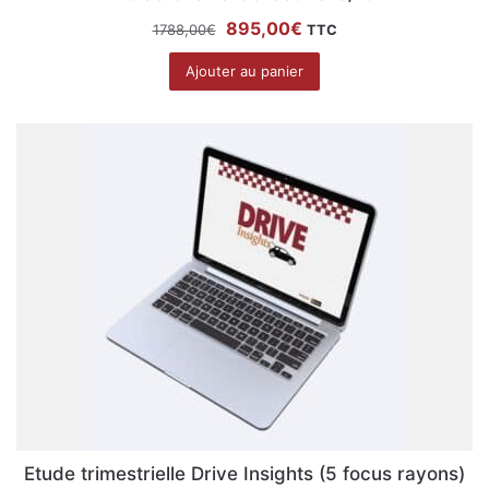
Le
Le
895,00
€
1788,00
€
TTC
prix
prix
Ajouter au panier
initial
actuel
était :
est :
1788,00€.
895,00€.
Etude trimestrielle Drive Insights (5 focus rayons)