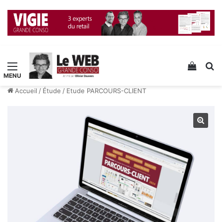
Menu
Voir v
R
Accueil
/
Étude
/
Etude PARCOURS-CLIENT