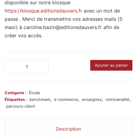
disponible sur notre kiosque
h
ttps://kiosque.editionsdauvers.fr
avec un mot de
passe . Merci de transmettre vos adresses mails (5
maxi) à
caroline.bazin@editionsdauvers.fr
afin de
créer vos accès.
quantité
Ajouter au panier
de
Etude
PARCOURS-
CLIENT
Catégorie :
Étude
Étiquettes :
benchmark
,
e-commerce
,
enseignes
,
omnicanalité
,
parcours-client
Description